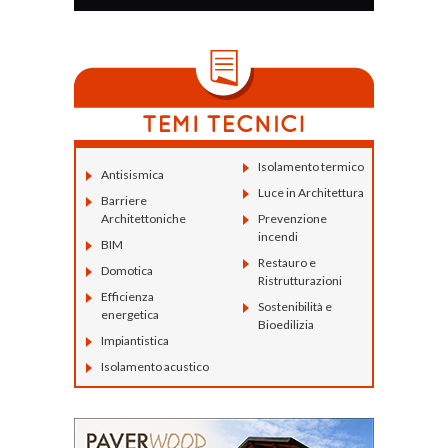
Isolamento termico
Antisismica
Luce in Architettura
Barriere
Architettoniche
Prevenzione
incendi
BIM
Restauro e
Domotica
Ristrutturazioni
Efficienza
Sostenibilità e
energetica
Bioedilizia
Impiantistica
Isolamento acustico