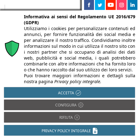
Informativa ai sensi del Regolamento UE 2016/679
(GDPR)
Utilizziamo i cookies per personalizzare contenuti ed
annunci, per fornire funzionalità dei social media e
per analizzare il nostro traffico. Condividiamo inoltre
informazioni sul modo in cui utilizza il nostro sito con
i nostri partner che si occupano di analisi dei dati
web, pubblicità e social media, i quali potrebbero
combinarle con altre informazioni che ha fornito loro
o che hanno raccolto dal suo utilizzo dei loro servizi.
Chi siamo
Autori
Per la tua pubblicità
Iscriviti alla
Puoi trovare maggiori informazioni e dettagli sulla
nostra pagina
Privacy policy integrale.
newsletter
ACCETTA
CONFIGURA
Infobuild è testata registrata presso il Tribunale di Milano al n° 63
RIFIUTA
dell’8/3/2013 - ISSN 2282-2267
PRIVACY POLICY INTEGRALE
© 2000-2026 Infoweb srl - P.IVA 13155920153 - Tutti i diritti