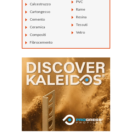
PVC
Calcestruzzo
Rame
Cartongesso
Resina
Cemento
Tessuti
Ceramica
Vetro
Compositi
Fibrocemento