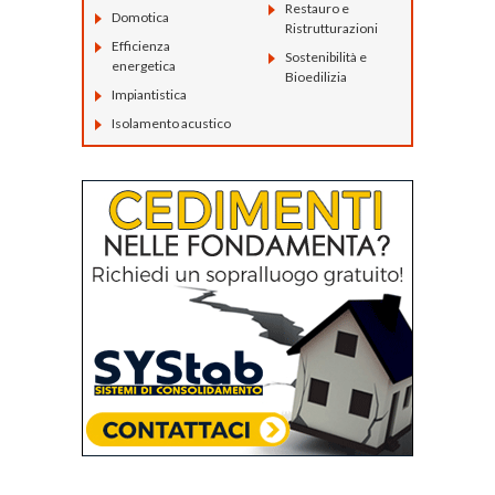
Restauro e
Domotica
Ristrutturazioni
Efficienza
Sostenibilità e
energetica
Bioedilizia
Impiantistica
Isolamento acustico