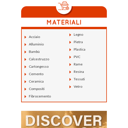
Legno
Acciaio
Pietra
Alluminio
Plastica
Bambù
PVC
Calcestruzzo
Rame
Cartongesso
Resina
Cemento
Tessuti
Ceramica
Vetro
Compositi
Fibrocemento