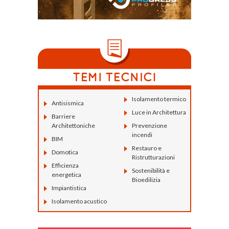
Isolamento termico
Antisismica
Luce in Architettura
Barriere
Architettoniche
Prevenzione
incendi
BIM
Restauro e
Domotica
Ristrutturazioni
Efficienza
Sostenibilità e
energetica
Bioedilizia
Impiantistica
Isolamento acustico