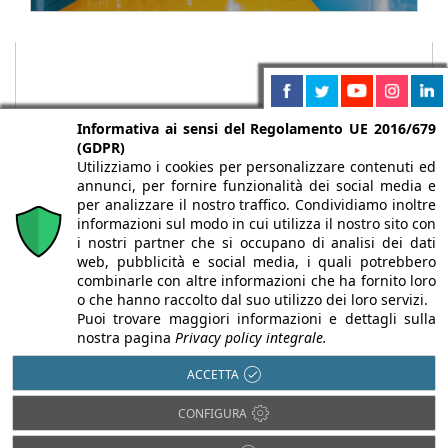
Informativa ai sensi del Regolamento UE 2016/679
(GDPR)
Utilizziamo i cookies per personalizzare contenuti ed
annunci, per fornire funzionalità dei social media e
per analizzare il nostro traffico. Condividiamo inoltre
informazioni sul modo in cui utilizza il nostro sito con
i nostri partner che si occupano di analisi dei dati
web, pubblicità e social media, i quali potrebbero
Chi siamo
Autori
Per la tua pubblicità
Iscriviti alla
combinarle con altre informazioni che ha fornito loro
newsletter
o che hanno raccolto dal suo utilizzo dei loro servizi.
Puoi trovare maggiori informazioni e dettagli sulla
nostra pagina
Privacy policy integrale.
ACCETTA
Infobuild è testata registrata presso il Tribunale di Milano al n° 63
CONFIGURA
dell’8/3/2013 - ISSN 2282-2267