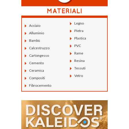
Legno
Acciaio
Pietra
Alluminio
Plastica
Bambù
PVC
Calcestruzzo
Rame
Cartongesso
Resina
Cemento
Tessuti
Ceramica
Vetro
Compositi
Fibrocemento