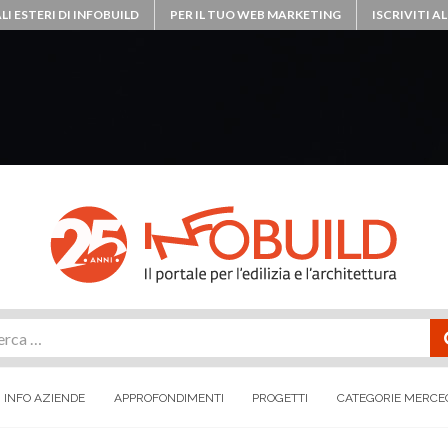
LI ESTERI DI INFOBUILD
PER IL TUO WEB MARKETING
ISCRIVITI 
rca
INFO AZIENDE
APPROFONDIMENTI
PROGETTI
CATEGORIE MERCE