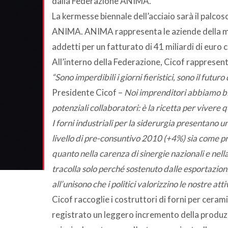
dalla Federazione ANIMA.
La kermesse biennale dell’acciaio sarà il palcos
ANIMA. ANIMA rappresenta le aziende della me
addetti per un fatturato di 41 miliardi di euro c
All’interno della Federazione, Cicof rappresenta g
“Sono imperdibili i giorni fieristici, sono il futur
Presidente Cicof –
Noi imprenditori abbiamo bis
potenziali collaboratori: è la ricetta per vivere qu
I forni industriali per la siderurgia presentano 
livello di pre-consuntivo 2010 (+4%) sia come pr
quanto nella carenza di sinergie nazionali e nella
tracolla solo perché sostenuto dalle esportazion
all’unisono che i politici valorizzino le nostre at
Cicof raccoglie i costruttori di forni per cerami
registrato un leggero incremento della produz