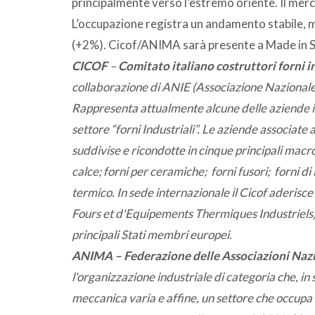
principalmente verso l’estremo oriente. Il merc
L’occupazione registra un andamento stabile, m
(+2%). Cicof/ANIMA sarà presente a Made in S
CICOF
–
Comitato italiano costruttori forni i
collaborazione di ANIE (Associazione Nazionale 
Rappresenta attualmente alcune delle aziende it
settore “forni Industriali”. Le aziende associate 
suddivise e ricondotte in cinque principali macro
calce; forni per ceramiche; forni fusori; forni di
termico. In sede internazionale il Cicof aderi
Fours et d'Equipements Thermiques Industriels)
principali Stati membri europei.
ANIMA – Federazione delle Associazioni Nazio
l'organizzazione industriale di categoria che, in
meccanica varia e affine, un settore che occupa 