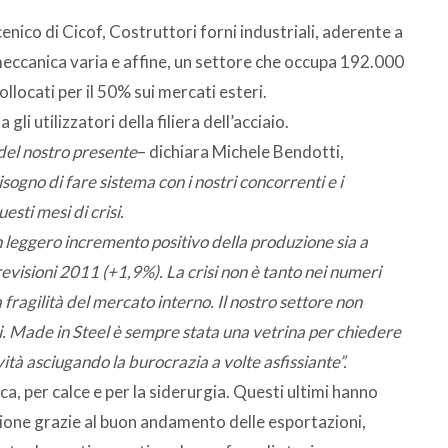
cenico di Cicof, Costruttori forni industriali, aderente a
ccanica varia e affine, un settore che occupa 192.000
ollocati per il 50% sui mercati esteri.
li utilizzatori della filiera dell’acciaio.
o del nostro presente
– dichiara Michele Bendotti,
ogno di fare sistema con i nostri concorrenti e i
esti mesi di crisi.
un leggero incremento positivo della produzione sia a
evisioni 2011 (+1,9%). La crisi non è tanto nei numeri
 fragilità del mercato interno. Il nostro settore non
i. Made in Steel è sempre stata una vetrina per chiedere
tività asciugando la burocrazia a volte asfissiante”.
ca, per calce e per la siderurgia. Questi ultimi hanno
ione grazie al buon andamento delle esportazioni,