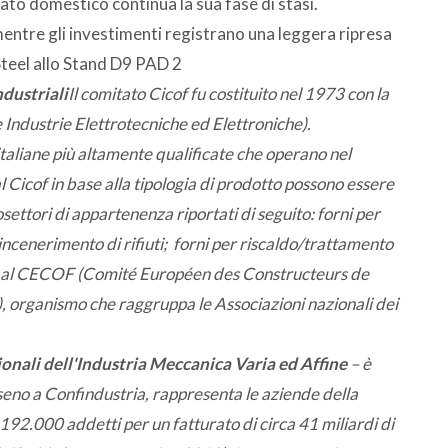
ato domestico continua la sua fase di stasi.
entre gli investimenti registrano una leggera ripresa
teel allo Stand D9 PAD 2
ndustriali
Il comitato Cicof fu costituito nel 1973 con la
Industrie Elettrotecniche ed Elettroniche).
aliane più altamente qualificate che operano nel
al Cicof in base alla tipologia di prodotto possono essere
settori di appartenenza riportati di seguito: forni per
 incenerimento di rifiuti; forni per riscaldo/trattamento
sce al CECOF (Comité Européen des Constructeurs de
, organismo che raggruppa le Associazioni nazionali dei
nali dell'Industria Meccanica Varia ed Affine
– è
 seno a Confindustria, rappresenta le aziende della
192.000 addetti per un fatturato di circa 41 miliardi di