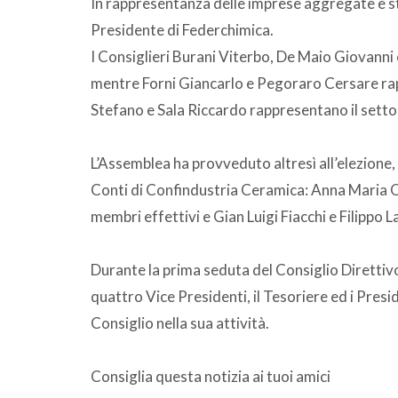
In rappresentanza delle imprese aggregate è st
Presidente di Federchimica.
I Consiglieri Burani Viterbo, De Maio Giovanni
mentre Forni Giancarlo e Pegoraro Cersare ra
Stefano e Sala Riccardo rappresentano il settore
L’Assemblea ha provveduto altresì all’elezione, 
Conti di Confindustria Ceramica: Anna Maria Oli
membri effettivi e Gian Luigi Fiacchi e Filippo La
Durante la prima seduta del Consiglio Direttivo
quattro Vice Presidenti, il Tesoriere ed i Pres
Consiglio nella sua attività.
Consiglia questa notizia ai tuoi amici