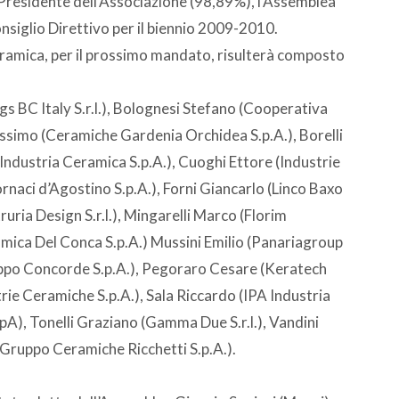
 Presidente dell’Associazione (98,89%), l’Assemblea
onsiglio Direttivo per il biennio 2009-2010.
 ceramica, per il prossimo mandato, risulterà composto
BC Italy S.r.l.), Bolognesi Stefano (Cooperativa
assimo (Ceramiche Gardenia Orchidea S.p.A.), Borelli
 Industria Ceramica S.p.A.), Cuoghi Ettore (Industrie
rnaci d’Agostino S.p.A.), Forni Giancarlo (Linco Baxo
ruria Design S.r.l.), Mingarelli Marco (Florim
mica Del Conca S.p.A.) Mussini Emilio (Panariagroup
uppo Concorde S.p.A.), Pegoraro Cesare (Keratech
rie Ceramiche S.p.A.), Sala Riccardo (IPA Industria
SpA), Tonelli Graziano (Gamma Due S.r.l.), Vandini
Gruppo Ceramiche Ricchetti S.p.A.).