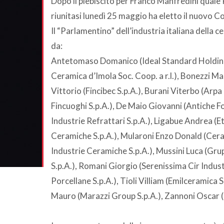
Dopo il plebiscito per Franco Manfredini quale
riunitasi lunedì 25 maggio ha eletto il nuovo C
Il “Parlamentino” dell’industria italiana della
da:
Antetomaso Domanico (Ideal Standard Holdings 
Ceramica d’Imola Soc. Coop. a r.l.), Bonezzi M
Vittorio (Fincibec S.p.A.), Burani Viterbo (Arpa
Fincuoghi S.p.A.), De Maio Giovanni (Antiche Fo
Industrie Refrattari S.p.A.), Ligabue Andrea (Et
Ceramiche S.p.A.), Mularoni Enzo Donald (Cera
Industrie Ceramiche S.p.A.), Mussini Luca (Gr
S.p.A.), Romani Giorgio (Serenissima Cir Indust
Porcellane S.p.A.), Tioli Villiam (Emilceramica 
Mauro (Marazzi Group S.p.A.), Zannoni Oscar (