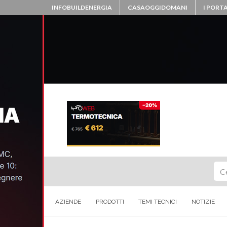
INFOBUILDENERGIA
CASAOGGIDOMANI
I PORTA
Ce
AZIENDE
PRODOTTI
TEMI TECNICI
NOTIZIE