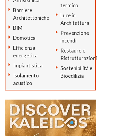
Antisismica
termico
Barriere
Luce in
Architettoniche
Architettura
BIM
Prevenzione
Domotica
incendi
Efficienza
Restauro e
energetica
Ristrutturazioni
Impiantistica
Sostenibilità e
Isolamento
Bioedilizia
acustico