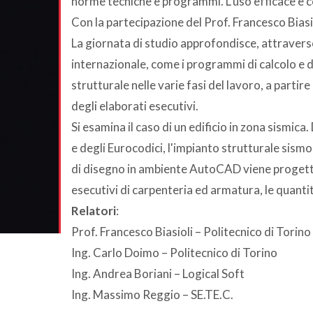
norme tecniche e programmi. L'uso efficace e c
Con la partecipazione del Prof. Francesco Biasio
La giornata di studio approfondisce, attraverso
internazionale, come i programmi di calcolo e
strutturale nelle varie fasi del lavoro, a partir
degli elaborati esecutivi.
Si esamina il caso di un edificio in zona sismica.
e degli Eurocodici, l'impianto strutturale sismo
di disegno in ambiente AutoCAD viene progettat
esecutivi di carpenteria ed armatura, le quantità
Relatori
:
Prof. Francesco Biasioli – Politecnico di Torino
Ing. Carlo Doimo – Politecnico di Torino
Ing. Andrea Boriani – Logical Soft
Ing. Massimo Reggio – SE.TE.C.