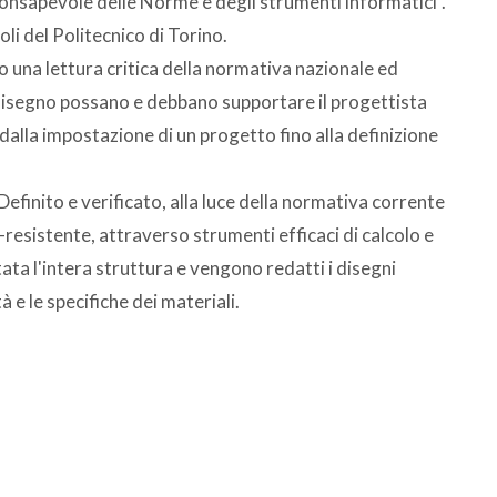
onsapevole delle Norme e degli strumenti informatici".
li del Politecnico di Torino.
 una lettura critica della normativa nazionale ed
 disegno possano e debbano supportare il progettista
e dalla impostazione di un progetto fino alla definizione
 Definito e verificato, alla luce della normativa corrente
-resistente, attraverso strumenti efficaci di calcolo e
a l'intera struttura e vengono redatti i disegni
 e le specifiche dei materiali.