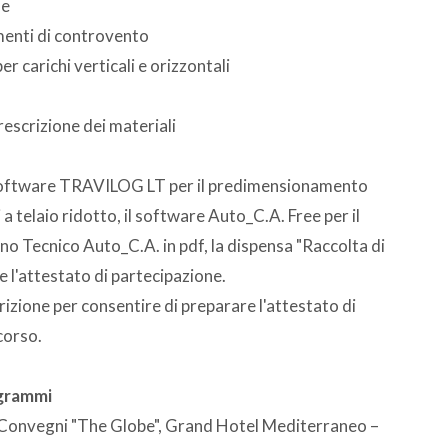
le
menti di controvento
per carichi verticali e orizzontali
rescrizione dei materiali
l software TRAVILOG LT per il predimensionamento
vi a telaio ridotto, il software Auto_C.A. Free per il
o Tecnico Auto_C.A. in pdf, la dispensa "Raccolta di
 e l'attestato di partecipazione.
crizione per consentire di preparare l'attestato di
corso.
ogrammi
o Convegni "The Globe", Grand Hotel Mediterraneo –