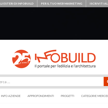
LI ESTERI DI INFOBUILD
PER IL TUO WEB MARKETING
ISCRIVITI 
rca
INFO AZIENDE
APPROFONDIMENTI
PROGETTI
CATEGORIE MERCE