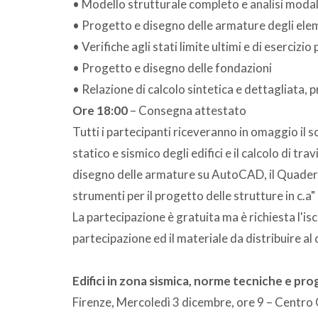
• Modello strutturale completo e analisi moda
• Progetto e disegno delle armature degli ele
• Verifiche agli stati limite ultimi e di esercizio 
• Progetto e disegno delle fondazioni
• Relazione di calcolo sintetica e dettagliata, p
Ore 18:00
– Consegna attestato
Tutti i partecipanti riceveranno in omaggio i
statico e sismico degli edifici e il calcolo di tra
disegno delle armature su AutoCAD, il Quadern
strumenti per il progetto delle strutture in c.a"
La partecipazione è gratuita ma è richiesta l'is
partecipazione ed il materiale da distribuire al 
Edifici in zona sismica, norme tecniche e pr
Firenze, Mercoledì 3 dicembre, ore 9 – Centr