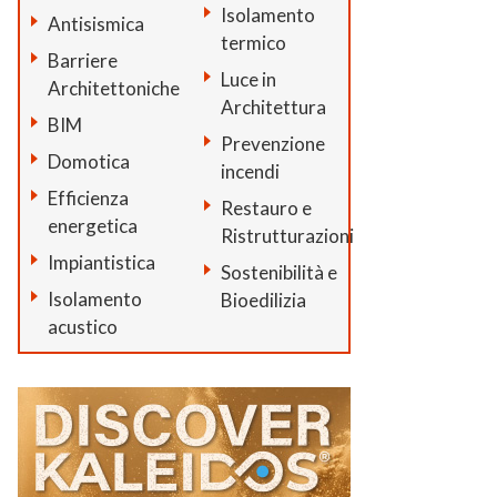
Isolamento
Antisismica
termico
Barriere
Luce in
Architettoniche
Architettura
BIM
Prevenzione
Domotica
incendi
Efficienza
Restauro e
energetica
Ristrutturazioni
Impiantistica
Sostenibilità e
Isolamento
Bioedilizia
acustico