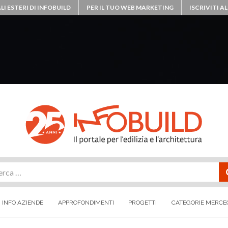
LI ESTERI DI INFOBUILD
PER IL TUO WEB MARKETING
ISCRIVITI 
rca
INFO AZIENDE
APPROFONDIMENTI
PROGETTI
CATEGORIE MERCE