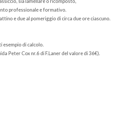
massiccio, sia lamellare o ricomposto,
nto professionale e formativo.
attino e due al pomeriggio di circa due ore ciascuno.
 esempio di calcolo.
ida Peter Cox nr.6 di F.Laner del valore di 36€).