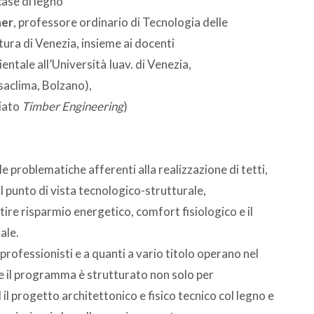
case di legno"
ner
, professore ordinario di Tecnologia delle
ttura di Venezia, insieme ai docenti
ientale all’Università Iuav. di Venezia,
aclima, Bolzano),
iato
Timber Engineering
)
e problematiche afferenti alla realizzazione di tetti,
l punto di vista tecnologico-strutturale,
tire risparmio energetico, comfort fisiologico e il
ale.
i professionisti e a quanti a vario titolo operano nel
are il programma è strutturato non solo per
d il progetto architettonico e fisico tecnico col legno e