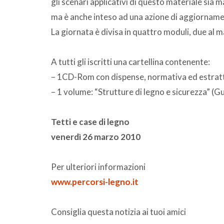
gli scenari applicativi di questo materiale sia 
ma è anche inteso ad una azione di aggiorname
La giornata è divisa in quattro moduli, due al m
A tutti gli iscritti una cartellina contenente:
– 1CD-Rom con dispense, normativa ed estratti
– 1 volume: “Strutture di legno e sicurezza” (Gu
Tetti e case di legno
venerdì 26 marzo 2010
Per ulteriori informazioni
www.percorsi-legno.it
Consiglia questa notizia ai tuoi amici