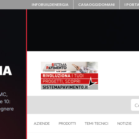
INFOBUILDENERGIA
CASAOGGIDOMANI
I PORTA
Ce
AZIENDE
PRODOTTI
TEMI TECNICI
NOTIZIE