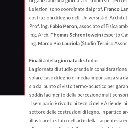
organizzano una giornata di studio su "Tetti e 
Le lezioni sono coordinate dal prof.
Franco La
costruzioni di legno dell' Università di Archite
Prof. Ing.
Fabio Peron
, associato di Fisica amb
Ing. Arch.
Thomas Schrentewein
(esperto Cas
Ing.
Marco Pio Lauriola
(Studio Tecnico Assoc
Finalità della giornata di studio
La giornata di studio prende in considerazione l
solai e case di legno di media importanza sia da
sia dal punto di visto termo-acustico per garan
soddisfacimento della percezione multisensori
Il seminario è rivolto ai tecnici delle Aziende, a
settore delle costruzioni di legno. In particol
illustrare lo stato dell'arte della carpenteria e