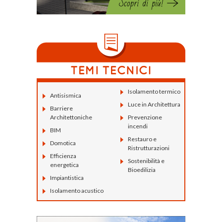
Isolamento termico
Antisismica
Luce in Architettura
Barriere
Architettoniche
Prevenzione
incendi
BIM
Restauro e
Domotica
Ristrutturazioni
Efficienza
Sostenibilità e
energetica
Bioedilizia
Impiantistica
Isolamento acustico