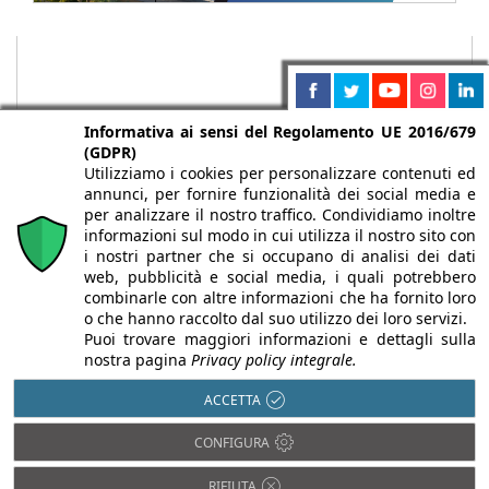
Informativa ai sensi del Regolamento UE 2016/679
(GDPR)
Utilizziamo i cookies per personalizzare contenuti ed
annunci, per fornire funzionalità dei social media e
per analizzare il nostro traffico. Condividiamo inoltre
informazioni sul modo in cui utilizza il nostro sito con
i nostri partner che si occupano di analisi dei dati
web, pubblicità e social media, i quali potrebbero
Chi siamo
Autori
Per la tua pubblicità
Iscriviti alla
combinarle con altre informazioni che ha fornito loro
newsletter
o che hanno raccolto dal suo utilizzo dei loro servizi.
Puoi trovare maggiori informazioni e dettagli sulla
nostra pagina
Privacy policy integrale.
ACCETTA
Infobuild è testata registrata presso il Tribunale di Milano al n° 63
CONFIGURA
dell’8/3/2013 - ISSN 2282-2267
© 2000-2026 Infoweb srl - P.IVA 13155920153 - Tutti i diritti
RIFIUTA