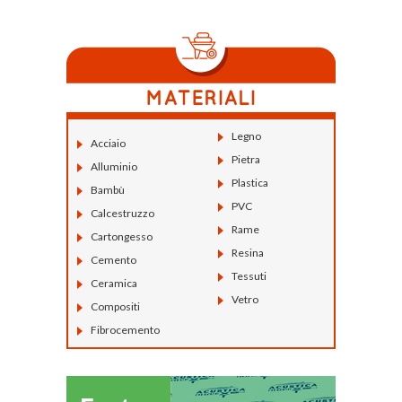
Legno
Acciaio
Pietra
Alluminio
Plastica
Bambù
PVC
Calcestruzzo
Rame
Cartongesso
Resina
Cemento
Tessuti
Ceramica
Vetro
Compositi
Fibrocemento