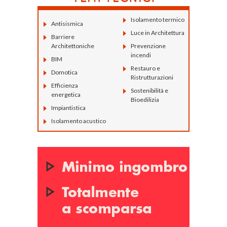
Isolamento termico
Antisismica
Luce in Architettura
Barriere
Architettoniche
Prevenzione
incendi
BIM
Restauro e
Domotica
Ristrutturazioni
Efficienza
Sostenibilità e
energetica
Bioedilizia
Impiantistica
Isolamento acustico