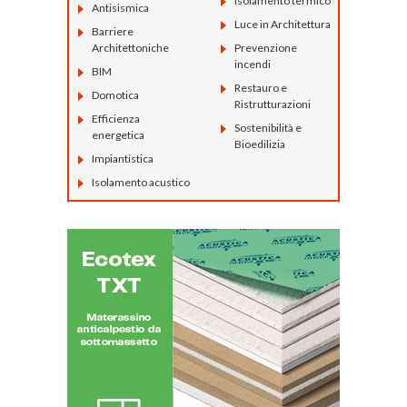
Isolamento termico
Antisismica
Luce in Architettura
Barriere
Architettoniche
Prevenzione
incendi
BIM
Restauro e
Domotica
Ristrutturazioni
Efficienza
Sostenibilità e
energetica
Bioedilizia
Impiantistica
Isolamento acustico