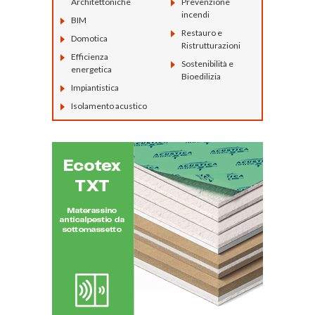
Architettoniche
Prevenzione
incendi
BIM
Restauro e
Domotica
Ristrutturazioni
Efficienza
Sostenibilità e
energetica
Bioedilizia
Impiantistica
Isolamento acustico