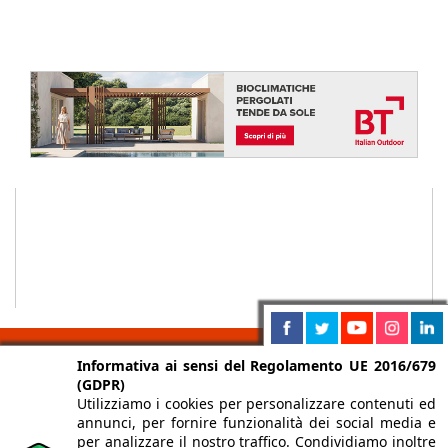
Informativa ai sensi del Regolamento UE 2016/679
(GDPR)
Utilizziamo i cookies per personalizzare contenuti ed
Chi siamo
Autori
Per la tua pubblicità
Iscriviti alla
annunci, per fornire funzionalità dei social media e
newsletter
per analizzare il nostro traffico. Condividiamo inoltre