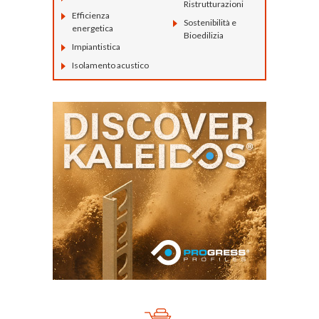
Ristrutturazioni
Efficienza
Sostenibilità e
energetica
Bioedilizia
Impiantistica
Isolamento acustico