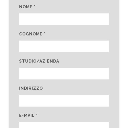
NOME *
COGNOME *
STUDIO/AZIENDA
INDIRIZZO
E-MAIL *