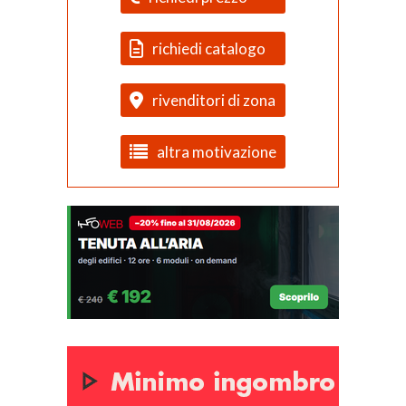
richiedi catalogo
rivenditori di zona
altra motivazione