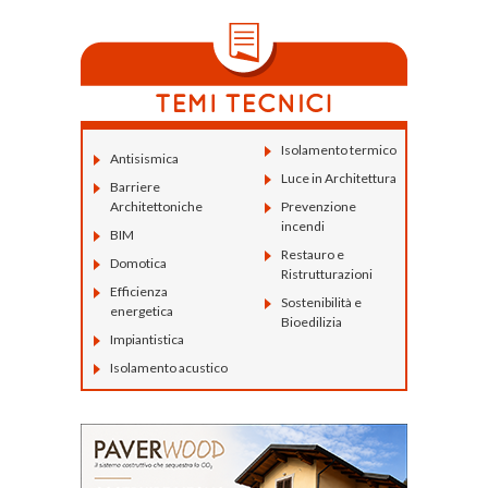
Isolamento termico
Antisismica
Luce in Architettura
Barriere
Architettoniche
Prevenzione
incendi
BIM
Restauro e
Domotica
Ristrutturazioni
Efficienza
Sostenibilità e
energetica
Bioedilizia
Impiantistica
Isolamento acustico