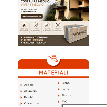
Legno
Acciaio
Pietra
Alluminio
Plastica
Bambù
PVC
Calcestruzzo