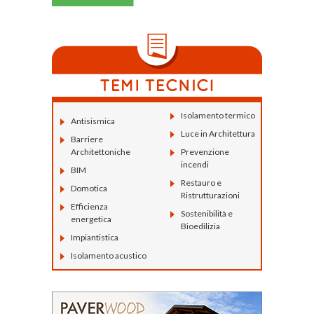
Isolamento termico
Antisismica
Luce in Architettura
Barriere
Architettoniche
Prevenzione
incendi
BIM
Restauro e
Domotica
Ristrutturazioni
Efficienza
Sostenibilità e
energetica
Bioedilizia
Impiantistica
Isolamento acustico