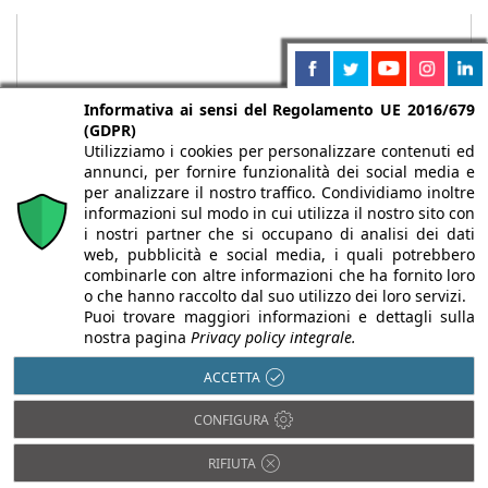
Informativa ai sensi del Regolamento UE 2016/679
(GDPR)
Utilizziamo i cookies per personalizzare contenuti ed
annunci, per fornire funzionalità dei social media e
per analizzare il nostro traffico. Condividiamo inoltre
informazioni sul modo in cui utilizza il nostro sito con
i nostri partner che si occupano di analisi dei dati
web, pubblicità e social media, i quali potrebbero
Chi siamo
Autori
Per la tua pubblicità
Iscriviti alla
combinarle con altre informazioni che ha fornito loro
newsletter
o che hanno raccolto dal suo utilizzo dei loro servizi.
Puoi trovare maggiori informazioni e dettagli sulla
nostra pagina
Privacy policy integrale.
ACCETTA
Infobuild è testata registrata presso il Tribunale di Milano al n° 63
CONFIGURA
dell’8/3/2013 - ISSN 2282-2267
© 2000-2026 Infoweb srl - P.IVA 13155920153 - Tutti i diritti
RIFIUTA