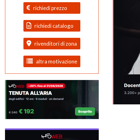
richiedi prezzo
richiedi catalogo
rivenditori di zona
altra motivazione