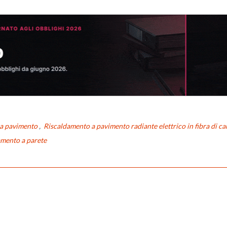
a pavimento
,
Riscaldamento a pavimento radiante elettrico in fibra di c
amento a parete