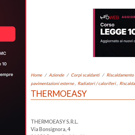
Home
/
Aziende
/
Corpi scaldanti
/
Riscaldamento 
pavimentazioni esterne
,
Radiatori / caloriferi
,
Riscald
THERMOEASY
THERMOEASY S.R.L.
Via Bonsignora, 4