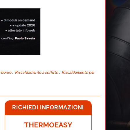
arbonio
,
Riscaldamento a soffitto
,
Riscaldamento per
RICHIEDI INFORMAZIONI
THERMOEASY