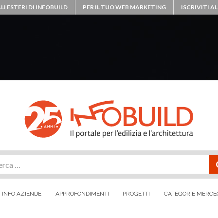
LI ESTERI DI INFOBUILD
PER IL TUO WEB MARKETING
ISCRIVITI 
rca
INFO AZIENDE
APPROFONDIMENTI
PROGETTI
CATEGORIE MERCE