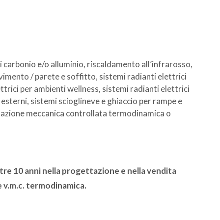
 di carbonio e/o alluminio, riscaldamento all’infrarosso,
mento / parete e soffitto, sistemi radianti elettrici
trici per ambienti wellness, sistemi radianti elettrici
r esterni, sistemi scioglineve e ghiaccio per rampe e
tilazione meccanica controllata termodinamica o
re 10 anni nella progettazione e nella vendita
 e v.m.c. termodinamica.