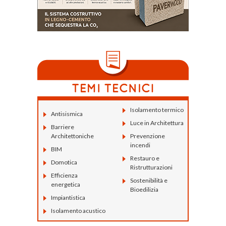
Isolamento termico
Antisismica
Luce in Architettura
Barriere
Architettoniche
Prevenzione
incendi
BIM
Restauro e
Domotica
Ristrutturazioni
Efficienza
Sostenibilità e
energetica
Bioedilizia
Impiantistica
Isolamento acustico