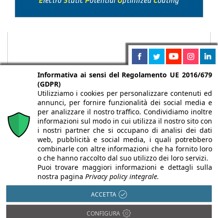
Informativa ai sensi del Regolamento UE 2016/679
(GDPR)
Utilizziamo i cookies per personalizzare contenuti ed
annunci, per fornire funzionalità dei social media e
per analizzare il nostro traffico. Condividiamo inoltre
informazioni sul modo in cui utilizza il nostro sito con
i nostri partner che si occupano di analisi dei dati
web, pubblicità e social media, i quali potrebbero
Chi siamo
Autori
Per la tua pubblicità
Iscriviti alla
combinarle con altre informazioni che ha fornito loro
newsletter
o che hanno raccolto dal suo utilizzo dei loro servizi.
Puoi trovare maggiori informazioni e dettagli sulla
nostra pagina
Privacy policy integrale.
ACCETTA
Infobuild è testata registrata presso il Tribunale di Milano al n° 63
CONFIGURA
dell’8/3/2013 - ISSN 2282-2267