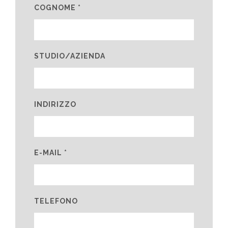
COGNOME *
STUDIO/AZIENDA
INDIRIZZO
E-MAIL *
TELEFONO