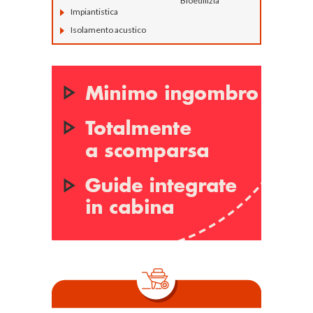
Bioedilizia
Impiantistica
Isolamento acustico