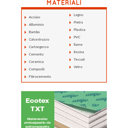
Legno
Acciaio
Pietra
Alluminio
Plastica
Bambù
PVC
Calcestruzzo
Rame
Cartongesso
Resina
Cemento
Tessuti
Ceramica
Vetro
Compositi
Fibrocemento