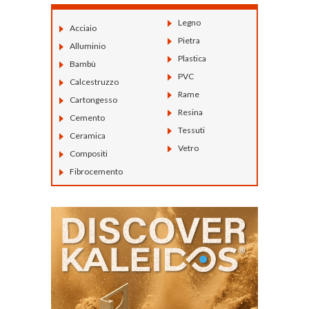
Legno
Acciaio
Pietra
Alluminio
Plastica
Bambù
PVC
Calcestruzzo
Rame
Cartongesso
Resina
Cemento
Tessuti
Ceramica
Vetro
Compositi
Fibrocemento