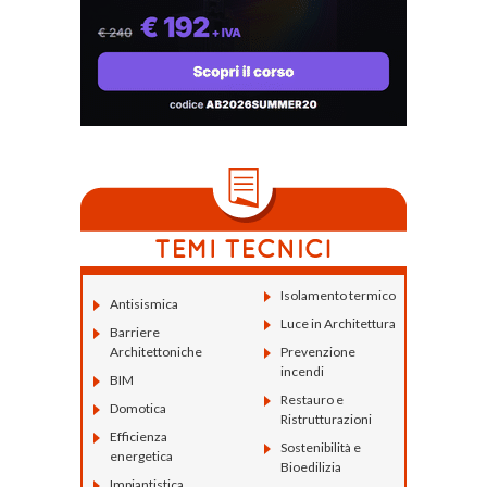
Isolamento termico
Antisismica
Luce in Architettura
Barriere
Architettoniche
Prevenzione
incendi
BIM
Restauro e
Domotica
Ristrutturazioni
Efficienza
Sostenibilità e
energetica
Bioedilizia
Impiantistica