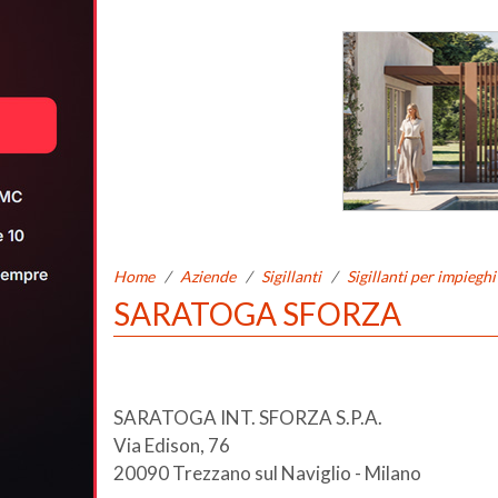
Home
/
Aziende
/
Sigillanti
/
Sigillanti per impieghi
SARATOGA SFORZA
SARATOGA INT. SFORZA S.P.A.
Via Edison, 76
20090 Trezzano sul Naviglio - Milano