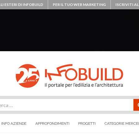
LI ESTERI DI INFOBUILD
PER IL TUO WEB MARKETING
ISCRIVITI 
rca
INFO AZIENDE
APPROFONDIMENTI
PROGETTI
CATEGORIE MERCE