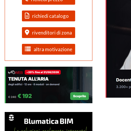
richiedi catalogo
rivenditori di zona
altra motivazione