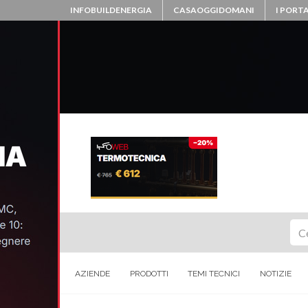
INFOBUILDENERGIA
CASAOGGIDOMANI
I PORTA
Ce
AZIENDE
PRODOTTI
TEMI TECNICI
NOTIZIE