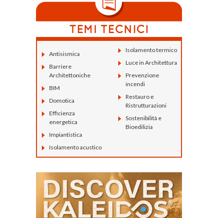
Isolamento termico
Antisismica
Luce in Architettura
Barriere
Architettoniche
Prevenzione
incendi
BIM
Restauro e
Domotica
Ristrutturazioni
Efficienza
Sostenibilità e
energetica
Bioedilizia
Impiantistica
Isolamento acustico