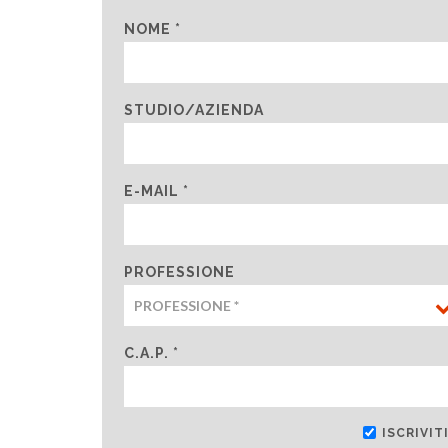
NOME *
STUDIO/AZIENDA
E-MAIL *
PROFESSIONE
C.A.P. *
ISCRIVI