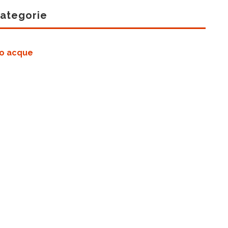
categorie
to acque