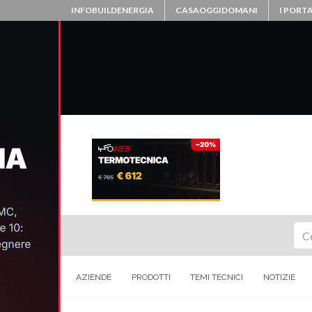
INFOBUILDENERGIA
CASAOGGIDOMANI
I PORTA
Ce
AZIENDE
PRODOTTI
TEMI TECNICI
NOTIZIE