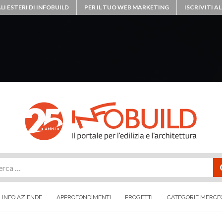
LI ESTERI DI INFOBUILD
PER IL TUO WEB MARKETING
ISCRIVITI 
rca
INFO AZIENDE
APPROFONDIMENTI
PROGETTI
CATEGORIE MERCE