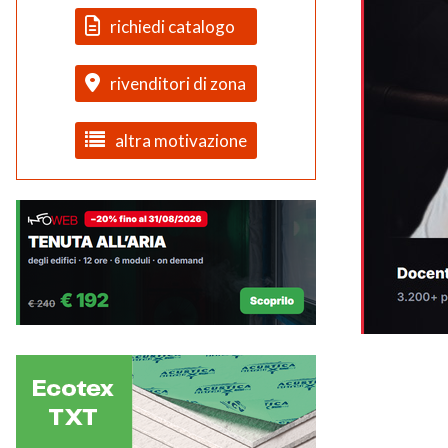
richiedi catalogo
rivenditori di zona
altra motivazione