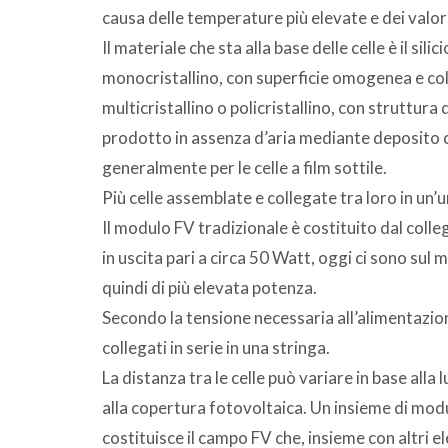
causa delle temperature più elevate e dei valori
Il materiale che sta alla base delle celle è il silic
monocristallino, con superficie omogenea e colore
multicristallino o policristallino, con struttura d
prodotto in assenza d’aria mediante deposito ca
generalmente per le celle a film sottile.
Più celle assemblate e collegate tra loro in un
Il modulo FV tradizionale è costituito dal coll
in uscita pari a circa 50 Watt, oggi ci sono sul 
quindi di più elevata potenza.
Secondo la tensione necessaria all’alimentazio
collegati in serie in una stringa.
La distanza tra le celle può variare in base alla
alla copertura fotovoltaica. Un insieme di modul
costituisce il campo FV che, insieme con altri el