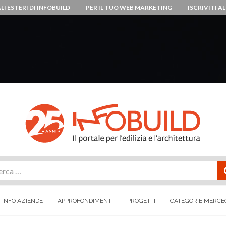
LI ESTERI DI INFOBUILD
PER IL TUO WEB MARKETING
ISCRIVITI 
rca
INFO AZIENDE
APPROFONDIMENTI
PROGETTI
CATEGORIE MERCE