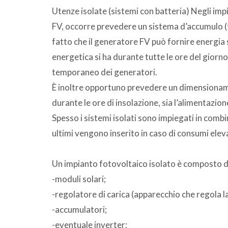
Utenze isolate (sistemi con batteria) Negli impia
FV, occorre prevedere un sistema d’accumulo (ti
fatto che il generatore FV può fornire energia 
energetica si ha durante tutte le ore del giorn
temporaneo dei generatori.
È inoltre opportuno prevedere un dimensionam
durante le ore di insolazione, sia l’alimentazione
Spesso i sistemi isolati sono impiegati in comb
ultimi vengono inserito in caso di consumi elev
Un impianto fotovoltaico isolato è composto d
-moduli solari;
-regolatore di carica (apparecchio che regola l
-accumulatori;
-eventuale inverter;