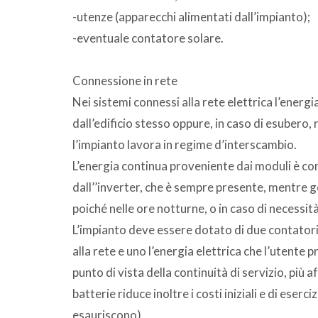
-utenze (apparecchi alimentati dall’impianto);
-eventuale contatore solare.
Connessione in rete
Nei sistemi connessi alla rete elettrica l’ene
dall’edificio stesso oppure, in caso di esubero, 
l’impianto lavora in regime d’interscambio.
L’energia continua proveniente dai moduli è co
dall’’inverter, che è sempre presente, mentre 
poiché nelle ore notturne, o in caso di necessità,
L’impianto deve essere dotato di due contatori.
alla rete e uno l’energia elettrica che l’utente p
punto di vista della continuità di servizio, più 
batterie riduce inoltre i costi iniziali e di eserc
esauriscono).