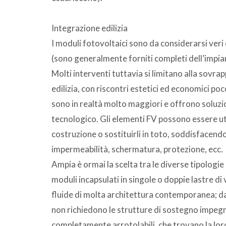
Integrazione edilizia
I moduli fotovoltaici sono da considerarsi veri 
(sono generalmente forniti completi dell’impia
Molti interventi tuttavia si limitano alla sovra
edilizia, con riscontri estetici ed economici poc
sono in realtà molto maggiori e offrono soluzi
tecnologico. Gli elementi FV possono essere util
costruzione o sostituirli in toto, soddisfacendo
impermeabilità, schermatura, protezione, ecc.
Ampia è ormai la scelta tra le diverse tipologie ut
moduli incapsulati in singole o doppie lastre di 
fluide di molta architettura contemporanea; dai p
non richiedono le strutture di sostegno impegnati
completamente arrotolabili, che trovano la lor