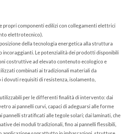
e propri componenti edilizi con collegamenti elettrici
nto elettrotecnico).
pposizione della tecnologia energetica alla struttura
o incoraggianti. Le potenzialità dei prodotti disponibili
oni costruttive ad elevato contenuto ecologico e
izzati combinati ai tradizionali materiali da
 i dovuti requisiti di resistenza, isolamento,
ilizzabili per le differenti finalità di intervento: dai
vetro ai pannelli curvi, capaci di adeguarsi alle forme
annelli stratificati alle tegole solari; dai laminati, che
ve dei moduli tradizionali, fino ai pannelli flessibili,
o applicazione soprattutto in imbarcazioni, strutture