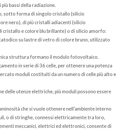
 più bassi della radiazione.
io, sotto forma di singolo cristallo (silicio
 nero), di più cristalli adiacenti (silicio
i cristallo e colore blu brillante) o di silicio amorfo:
todico su lastre di vetro di colore bruno, utilizzato
’unica struttura formano il modulo fotovoltaico.
egamento in serie di 36 celle, per ottenere una potenza
mercato moduli costituiti da un numero di celle più alto e
ne delle utenze elettriche, più moduli possono essere
 luminosità che si vuole ottenere nell’ambiente interno
i, o di stringhe, connessi elettricamente tra loro,
ementi meccanici, elettrici ed elettronici, consente di