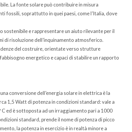
bile. La fonte solare può contribuire in misura
ti fossili, soprattutto in quei paesi, come l’Italia, dove
o sostenibile e rappresentare un aiuto rilevante per il
ni di risoluzione dell’inquinamento atmosferico.
ndenze del costruire, orientate verso strutture
o fabbisogno energetico e capaci di stabilire un rapporto
una conversione dell’energia solare in elettrica è la
irca 1,5 Watt di potenza in condizioni standard: vale a
° C ed è sottoposta ad un irraggiamento pari a 1000
ndizioni standard, prende il nome di potenza di picco
mento, la potenza in esercizio è in realtà minore a