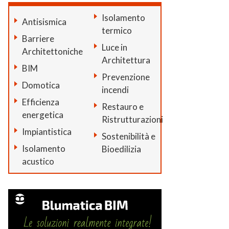
Isolamento
Antisismica
termico
Barriere
Luce in
Architettoniche
Architettura
BIM
Prevenzione
Domotica
incendi
Efficienza
Restauro e
energetica
Ristrutturazioni
Impiantistica
Sostenibilità e
Isolamento
Bioedilizia
acustico