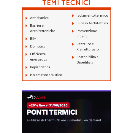
Isolamento termico
Antisismica
Luce in Architettura
Barriere
Architettoniche
Prevenzione
incendi
BIM
Restauro e
Domotica
Ristrutturazioni
Efficienza
Sostenibilità e
energetica
Bioedilizia
Impiantistica
Isolamento acustico