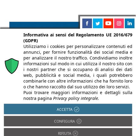
Informativa ai sensi del Regolamento UE 2016/679
(GDPR)
Utilizziamo i cookies per personalizzare contenuti ed
annunci, per fornire funzionalità dei social media e
per analizzare il nostro traffico. Condividiamo inoltre
informazioni sul modo in cui utilizza il nostro sito con
i nostri partner che si occupano di analisi dei dati
web, pubblicità e social media, i quali potrebbero
combinarle con altre informazioni che ha fornito loro
o che hanno raccolto dal suo utilizzo dei loro servizi.
Puoi trovare maggiori informazioni e dettagli sulla
nostra pagina
Privacy policy integrale.
ACCETTA
CONFIGURA
Chi siamo
Autori
Per la tua pubblicità
Iscriviti alla
newsletter
RIFIUTA