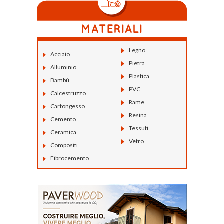
Legno
Acciaio
Pietra
Alluminio
Plastica
Bambù
PVC
Calcestruzzo
Rame
Cartongesso
Resina
Cemento
Tessuti
Ceramica
Vetro
Compositi
Fibrocemento