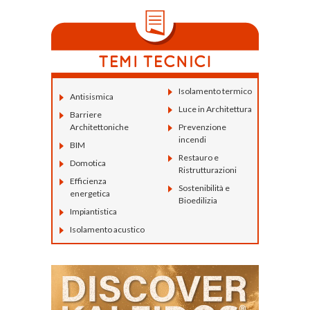
Isolamento termico
Antisismica
Luce in Architettura
Barriere
Architettoniche
Prevenzione
incendi
BIM
Restauro e
Domotica
Ristrutturazioni
Efficienza
Sostenibilità e
energetica
Bioedilizia
Impiantistica
Isolamento acustico