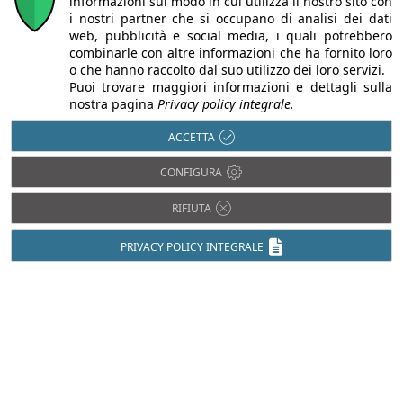
informazioni sul modo in cui utilizza il nostro sito con
i nostri partner che si occupano di analisi dei dati
web, pubblicità e social media, i quali potrebbero
combinarle con altre informazioni che ha fornito loro
o che hanno raccolto dal suo utilizzo dei loro servizi.
Puoi trovare maggiori informazioni e dettagli sulla
nostra pagina
Privacy policy integrale.
ACCETTA
CONFIGURA
Chi siamo
Autori
Per la tua pubblicità
Iscriviti alla
newsletter
RIFIUTA
PRIVACY POLICY INTEGRALE
Infobuild è testata registrata presso il Tribunale di Milano al n° 63
dell’8/3/2013 - ISSN 2282-2267
© 2000-2026 Infoweb srl - P.IVA 13155920153 - Tutti i diritti
riservati |
Privacy