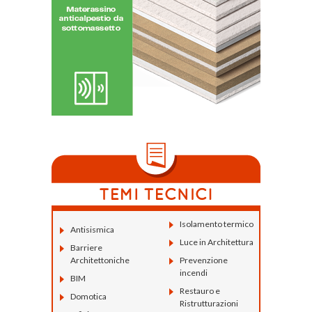
Isolamento termico
Antisismica
Luce in Architettura
Barriere
Architettoniche
Prevenzione
incendi
BIM
Restauro e
Domotica
Ristrutturazioni