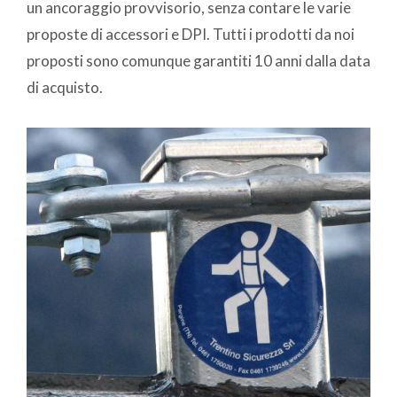
un ancoraggio provvisorio, senza contare le varie
proposte di accessori e DPI. Tutti i prodotti da noi
proposti sono comunque garantiti 10 anni dalla data
di acquisto.