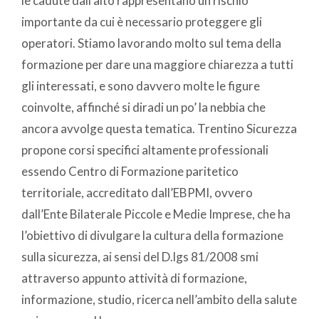
le cadute dall’alto rappresentano un rischio
importante da cui è necessario proteggere gli
operatori. Stiamo lavorando molto sul tema della
formazione per dare una maggiore chiarezza a tutti
gli interessati, e sono davvero molte le figure
coinvolte, affinché si diradi un po’ la nebbia che
ancora avvolge questa tematica. Trentino Sicurezza
propone corsi specifici altamente professionali
essendo Centro di Formazione paritetico
territoriale, accreditato dall’EBPMI, ovvero
dall’Ente Bilaterale Piccole e Medie Imprese, che ha
l’obiettivo di divulgare la cultura della formazione
sulla sicurezza, ai sensi del D.lgs 81/2008 smi
attraverso appunto attività di formazione,
informazione, studio, ricerca nell’ambito della salute