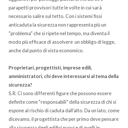
parapetti provvisori tutte le volte in cui sarà
necessario salire sul tetto. Con i sistemi fissi
anticaduta la sicurezza non rappresenta più un
“problema” che si ripete nel tempo, ma diventa il
modo più efficace di assolvere un obbligo di legge,
anche dal punto di vista economico.
Proprietari, progettisti, imprese edili,
amministratori, chi deve interessarsi al tema della
sicurezza?
S.R. Ci sono differenti figure che possono essere
definite come “responsabili” della sicurezza di chi si
espone al rischio di caduta dall’alto. Da un lato, come
dicevamo, il progettista che per primo deve pensare
alla sicurezza degli edifici nuovi e di quelli in