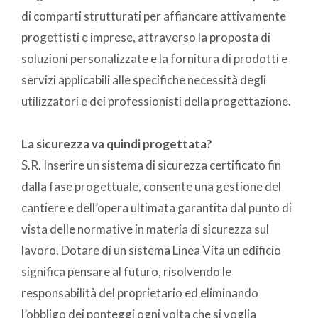
di comparti strutturati per affiancare attivamente
progettisti e imprese, attraverso la proposta di
soluzioni personalizzate e la fornitura di prodotti e
servizi applicabili alle specifiche necessità degli
utilizzatori e dei professionisti della progettazione.
La sicurezza va quindi progettata?
S.R. Inserire un sistema di sicurezza certificato fin
dalla fase progettuale, consente una gestione del
cantiere e dell’opera ultimata garantita dal punto di
vista delle normative in materia di sicurezza sul
lavoro. Dotare di un sistema Linea Vita un edificio
significa pensare al futuro, risolvendo le
responsabilità del proprietario ed eliminando
l’obbligo dei ponteggi ogni volta che si voglia