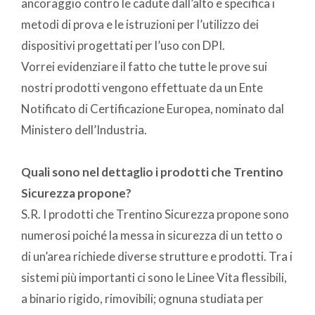
ancoraggio contro le cadute dall’alto e specifica i
metodi di prova e le istruzioni per l’utilizzo dei
dispositivi progettati per l’uso con DPI.
Vorrei evidenziare il fatto che tutte le prove sui
nostri prodotti vengono effettuate da un Ente
Notificato di Certificazione Europea, nominato dal
Ministero dell’Industria.
Quali sono nel dettaglio i prodotti che Trentino
Sicurezza propone?
S.R. I prodotti che Trentino Sicurezza propone sono
numerosi poiché la messa in sicurezza di un tetto o
di un’area richiede diverse strutture e prodotti. Tra i
sistemi più importanti ci sono le Linee Vita flessibili,
a binario rigido, rimovibili; ognuna studiata per