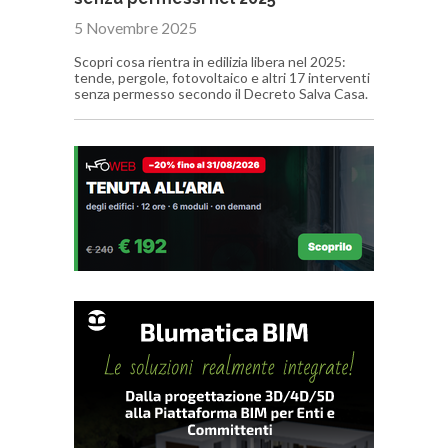
5 Novembre 2025
Scopri cosa rientra in edilizia libera nel 2025:
tende, pergole, fotovoltaico e altri 17 interventi
senza permesso secondo il Decreto Salva Casa.