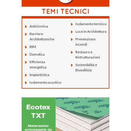
Isolamento termico
Antisismica
Luce in Architettura
Barriere
Architettoniche
Prevenzione
incendi
BIM
Restauro e
Domotica
Ristrutturazioni
Efficienza
Sostenibilità e
energetica
Bioedilizia
Impiantistica
Isolamento acustico