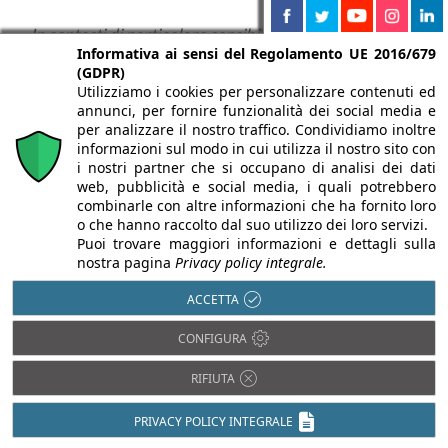
In contesti di particolare sensibilità, non sarebbe
Informativa ai sensi del Regolamento UE 2016/679
corretto pretendere un monitoraggio permanente
(GDPR)
Utilizziamo i cookies per personalizzare contenuti ed
dell’impatto degli interventi, come obbligatorio per
annunci, per fornire funzionalità dei social media e
l’autorizzazione degli stessi?
per analizzare il nostro traffico. Condividiamo inoltre
informazioni sul modo in cui utilizza il nostro sito con
Ritengo che il monitoraggio post-operam sia un
i nostri partner che si occupano di analisi dei dati
ottimo strumento, almeno per qualche anno
web, pubblicità e social media, i quali potrebbero
combinarle con altre informazioni che ha fornito loro
successivo alla conclusione degli interventi (non
o che hanno raccolto dal suo utilizzo dei loro servizi.
necessariamente in modo permanente).
Puoi trovare maggiori informazioni e dettagli sulla
nostra pagina
Privacy policy integrale.
Bisognerebbe però avere il rigore scientifico e
ACCETTA
politico di trovare soluzioni, anche impegnative dal
punto di vista progettuale, per poter fare un passo
CONFIGURA
indietro nel caso venissero sollevati impatti
RIFIUTA
dimostrati dai monitoraggi.
PRIVACY POLICY INTEGRALE
In caso contrario il monitoraggio sarebbe un inutile