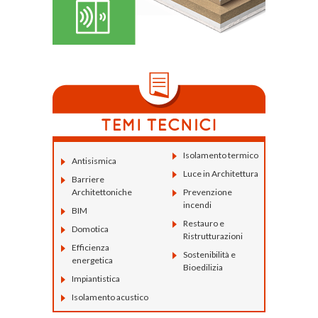
Isolamento termico
Antisismica
Luce in Architettura
Barriere
Architettoniche
Prevenzione
incendi
BIM
Restauro e
Domotica
Ristrutturazioni
Efficienza
Sostenibilità e
energetica
Bioedilizia
Impiantistica
Isolamento acustico