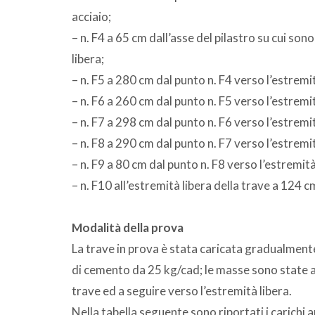
acciaio;
– n. F4 a 65 cm dall’asse del pilastro su cui son
libera;
– n. F5 a 280 cm dal punto n. F4 verso l’estremit
– n. F6 a 260 cm dal punto n. F5 verso l’estremit
– n. F7 a 298 cm dal punto n. F6 verso l’estremit
– n. F8 a 290 cm dal punto n. F7 verso l’estremit
– n. F9 a 80 cm dal punto n. F8 verso l’estremità
– n. F10 all’estremità libera della trave a 124 c
Modalità della prova
La trave in prova è stata caricata gradualment
di cemento da 25 kg/cad; le masse sono state ap
trave ed a seguire verso l’estremità libera.
Nella tabella seguente sono riportati i carichi a