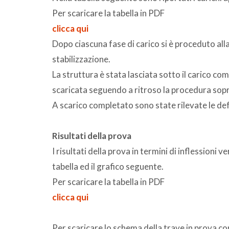
Per scaricare la tabella in PDF
clicca qui
Dopo ciascuna fase di carico si è proceduto alla
stabilizzazione.
La struttura è stata lasciata sotto il carico c
scaricata seguendo a ritroso la procedura sopr
A scarico completato sono state rilevate le de
Risultati della prova
I risultati della prova in termini di inflessioni v
tabella ed il grafico seguente.
Per scaricare la tabella in PDF
clicca qui
Per scaricare lo schema della trave in prova con 