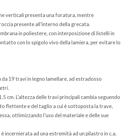
me verticali presenta una foratura, mentre
 roccia presente all’interno della grecata.
rana in poliestere, con interposizione di listelli in
atto con lo spigolo vivo della lamiera, per evitare lo
ta da 19 travi in legno lamellare, ad estradosso
etri.
5 cm. L’altezza delle travi principali cambia seguendo
o flettente e del taglio a cui è sottoposta la trave,
essa, ottimizzando l’uso del materiale e delle sue
 è incernierata ad una estremità ad un pilastro in c.a.