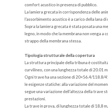
comfort acustico in presenza di pubblico.
La lamiera grecata in corrispondenza delle ani
l’assorbimento acustico è a carico della lana di
Sopra la lamiera grecata è stata posata una memb
legno, in modo che la membrana non venga a cont
strappo della membrana stessa.
Tipologia strutturale della copertura
La struttura principale della tribuna è costitui
curvilineo, con una lunghezza totale di 20.01 m
Ogni trave ha una sezione di 20×56.4/118.8/41.
le esigenze statiche: alla variazione del moment
segue una variazione dell’altezza della trave st
prestazioni.
La trave in prova, di lunghezza totale di 18,8 m,