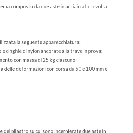
tema composto da due aste in acciaio a loro volta
tilizzata la seguente apparecchiatura:
o e cinghie di nylon ancorate alla trave in prova;
cemento con massa di 25 kg ciascuno;
isura delle deformazioni con corsa da 50 e 100 mm e
e del pilastro su cui sono incernierate due aste in