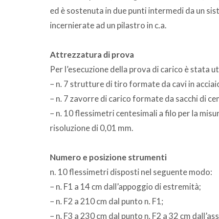
ed è sostenuta in due punti intermedi da un sis
incernierate ad un pilastro in c.a.
Attrezzatura di prova
Per l’esecuzione della prova di carico è stata u
– n. 7 strutture di tiro formate da cavi in acciai
– n. 7 zavorre di carico formate da sacchi di 
– n. 10 flessimetri centesimali a filo per la m
risoluzione di 0,01 mm.
Numero e posizione strumenti
n. 10 flessimetri disposti nel seguente modo:
– n. F1 a 14 cm dall’appoggio di estremità;
– n. F2 a 210 cm dal punto n. F1;
– n. F3 a 230 cm dal punto n. F2 a 32 cm dall’ass