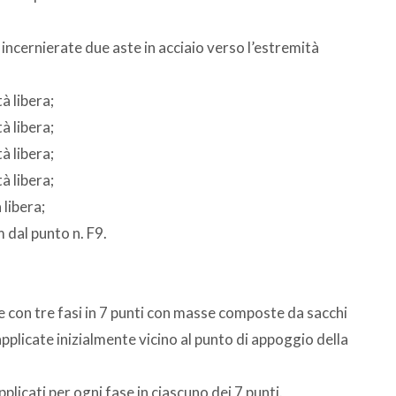
o incernierate due aste in acciaio verso l’estremità
à libera;
à libera;
à libera;
à libera;
 libera;
m dal punto n. F9.
e con tre fasi in 7 punti con masse composte da sacchi
plicate inizialmente vicino al punto di appoggio della
pplicati per ogni fase in ciascuno dei 7 punti.