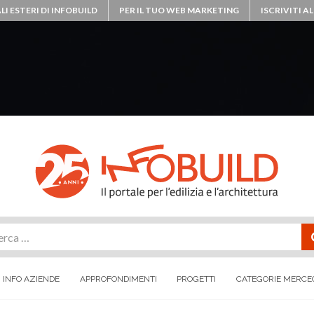
LI ESTERI DI INFOBUILD
PER IL TUO WEB MARKETING
ISCRIVITI 
rca
INFO AZIENDE
APPROFONDIMENTI
PROGETTI
CATEGORIE MERCE