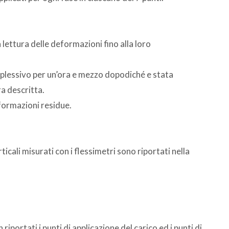
 lettura delle deformazioni fino alla loro
omplessivo per un’ora e mezzo dopodiché e stata
a descritta.
formazioni residue.
erticali misurati con i flessimetri sono riportati nella
riportati i punti di applicazione del carico ed i punti di