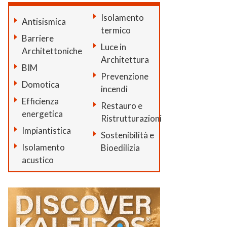
Isolamento
Antisismica
termico
Barriere
Luce in
Architettoniche
Architettura
BIM
Prevenzione
Domotica
incendi
Efficienza
Restauro e
energetica
Ristrutturazioni
Impiantistica
Sostenibilità e
Isolamento
Bioedilizia
acustico