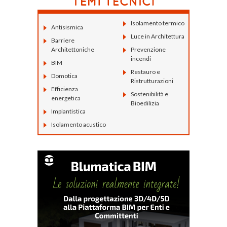
Isolamento termico
Antisismica
Luce in Architettura
Barriere
Architettoniche
Prevenzione
incendi
BIM
Restauro e
Domotica
Ristrutturazioni
Efficienza
Sostenibilità e
energetica
Bioedilizia
Impiantistica
Isolamento acustico