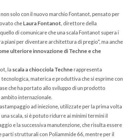
to non solo con il nuovo marchio Fontanot, pensato per
nnovato che
Laura Fontanot
, direttore della
 quello di comunicare che una scala Fontanot supera i
ra piani per diventare architettura di pregio”, ma anche
ome ulteriore innovazione di Techne e che
ot, la
scala a chiocciola Techne
rappresenta
, tecnologica, materica e produttiva che si esprime con
 base che ha portato allo sviluppo di un prodotto
n ambito internazionale.
stampaggio ad iniezione, utilizzate per la prima volta
una scala, si è potuto ridurre ai minimi termini il
aggio e la successiva manutenzione, che risulta essere
 parti strutturali con Poliammide 66, mentre per il