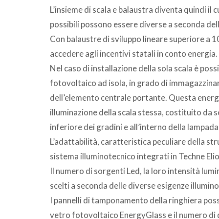
L’insieme di scala e balaustra diventa quindi il 
possibili possono essere diverse a seconda dell
Con balaustre di sviluppo lineare superiore a 1
accedere agli incentivi statali in conto energia.
Nel caso di installazione della sola scala è po
fotovoltaico ad isola, in grado di immagazzinar
dell’elemento centrale portante. Questa energi
illuminazione della scala stessa, costituito da 
inferiore dei gradini e all’interno della lampad
L’adattabilità, caratteristica peculiare della s
sistema illuminotecnico integrati in Techne Elio
Il numero di sorgenti Led, la loro intensità lum
scelti a seconda delle diverse esigenze illumin
I pannelli di tamponamento della ringhiera pos
vetro fotovoltaico EnergyGlass e il numero di q