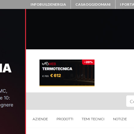
INFOBUILDENERGIA
CASAOGGIDOMANI
I PORTA
Ce
AZIENDE
PRODOTTI
TEMI TECNICI
NOTIZIE