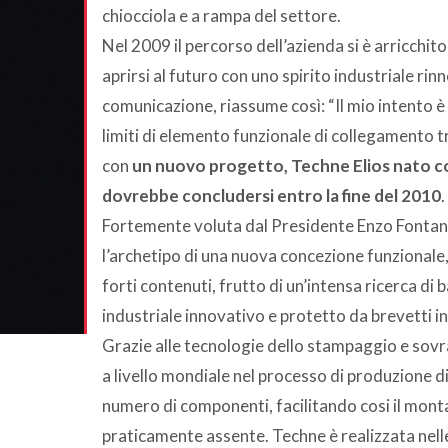
chiocciola e a rampa del settore.
Nel 2009 il percorso dell’azienda si è arricchi
aprirsi al futuro con uno spirito industriale ri
comunicazione, riassume così: “Il mio intento è
limiti di elemento funzionale di collegamento t
con
un nuovo progetto, Techne Elios nato c
dovrebbe concludersi entro la fine del 2010
.
Fortemente voluta dal Presidente Enzo Fontan
l’archetipo di una nuova concezione funzionale
forti contenuti, frutto di un’intensa ricerca di
industriale innovativo e protetto da brevetti i
Grazie alle tecnologie dello stampaggio e sovra
a livello mondiale nel processo di produzione di 
numero di componenti, facilitando cosi il mont
praticamente assente. Techne è realizzata nelle