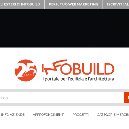
LI ESTERI DI INFOBUILD
PER IL TUO WEB MARKETING
ISCRIVITI 
rca
INFO AZIENDE
APPROFONDIMENTI
PROGETTI
CATEGORIE MERCE