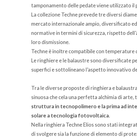
tamponamento delle pedate viene utilizzato il p
La collezione Techne prevede tre diversi diamet
mercato internazionale ampio, diversificato ed
normative in termini di sicurezza, rispetto dell’
loro dismissione.
Techne è inoltre compatibile con temperature 
Le ringhiere e le balaustre sono diversificate p
superfici e sottolineano l’aspetto innovativo de
Tra le diverse proposte di ringhiera e balaustr
sinuosa che cela una perfetta alchimia di arte, 
struttura in tecnopolimero e la prima ad int
solare a tecnologia fotovoltaica
.
Nella ringhiera Techne Elios sono stati integra
di svolgere sia la funzione di elemento di prote