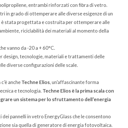
olipropilene, entrambi rinforzati con fibra di vetro.
ri in grado di ottemperare alle diverse esigenze di un
 è stata progettata e costruita per ottemperare alle
ambiente, riciclabilità dei materiali al momento della
che vanno da -20 a + 60°C.
er design, tecnologie, materiali e trattamenti delle
lle diverse configurazioni delle scale.
a c’è anche
Techne Elios
, un’affascinante forma
tecnica e tecnologia.
Techne Elios è la prima scala con
egrare un sistema per lo sfruttamento dell’energia
ti dei pannelli in vetro EnergyGlass che le consentono
zione sia quella di generatore di energia fotovoltaica.