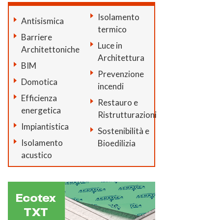
Isolamento
Antisismica
termico
Barriere
Luce in
Architettoniche
Architettura
BIM
Prevenzione
Domotica
incendi
Efficienza
Restauro e
energetica
Ristrutturazioni
Impiantistica
Sostenibilità e
Isolamento
Bioedilizia
acustico