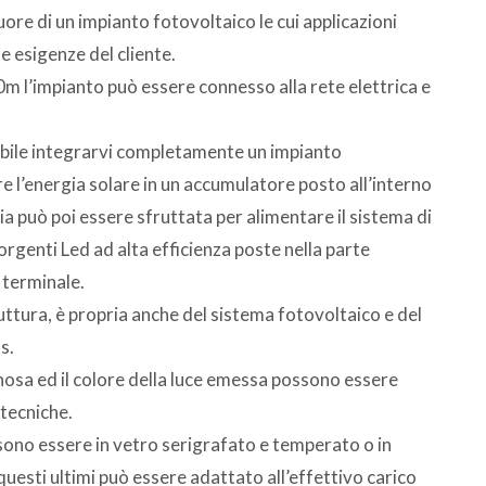
cuore di un impianto fotovoltaico le cui applicazioni
e esigenze del cliente.
0m l’impianto può essere connesso alla rete elettrica e
ssibile integrarvi completamente un impianto
e l’energia solare in un accumulatore posto all’interno
a può poi essere sfruttata per alimentare il sistema di
sorgenti Led ad alta efficienza poste nella parte
a terminale.
truttura, è propria anche del sistema fotovoltaico e del
s.
inosa ed il colore della luce emessa possono essere
otecniche.
sono essere in vetro serigrafato e temperato o in
uesti ultimi può essere adattato all’effettivo carico