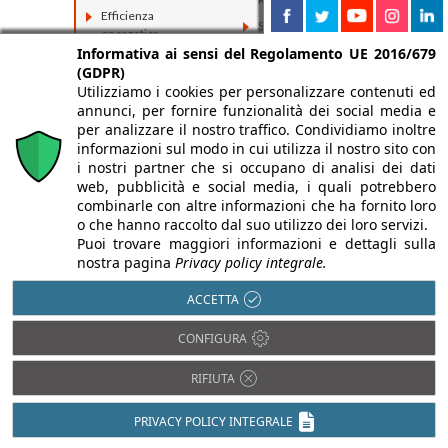
Efficienza
Sostenibilità e
energetica
Bioedilizia
Informativa ai sensi del Regolamento UE 2016/679
Impiantistica
(GDPR)
Isolamento acustico
Utilizziamo i cookies per personalizzare contenuti ed
annunci, per fornire funzionalità dei social media e
per analizzare il nostro traffico. Condividiamo inoltre
informazioni sul modo in cui utilizza il nostro sito con
i nostri partner che si occupano di analisi dei dati
web, pubblicità e social media, i quali potrebbero
combinarle con altre informazioni che ha fornito loro
o che hanno raccolto dal suo utilizzo dei loro servizi.
Puoi trovare maggiori informazioni e dettagli sulla
nostra pagina
Privacy policy integrale.
ACCETTA
CONFIGURA
RIFIUTA
PRIVACY POLICY INTEGRALE