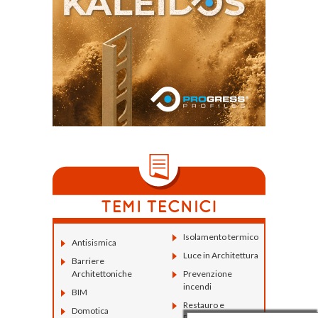
Isolamento termico
Antisismica
Luce in Architettura
Barriere
Architettoniche
Prevenzione
incendi
BIM
Restauro e
Domotica
Ristrutturazioni