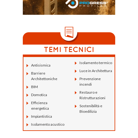
Isolamento termico
Antisismica
Luce in Architettura
Barriere
Architettoniche
Prevenzione
incendi
BIM
Restauro e
Domotica
Ristrutturazioni
Efficienza
Sostenibilità e
energetica
Bioedilizia
Impiantistica
Isolamento acustico