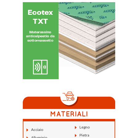
Legno
Acciaio
Pietra
Alluminio