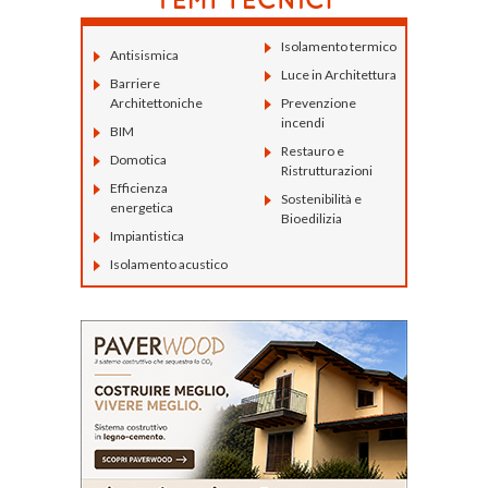
Isolamento termico
Antisismica
Luce in Architettura
Barriere
Architettoniche
Prevenzione
incendi
BIM
Restauro e
Domotica
Ristrutturazioni
Efficienza
Sostenibilità e
energetica
Bioedilizia
Impiantistica
Isolamento acustico