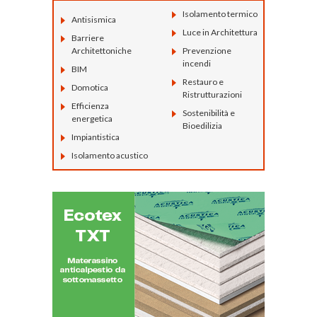
Isolamento termico
Antisismica
Luce in Architettura
Barriere
Architettoniche
Prevenzione
incendi
BIM
Restauro e
Domotica
Ristrutturazioni
Efficienza
Sostenibilità e
energetica
Bioedilizia
Impiantistica
Isolamento acustico