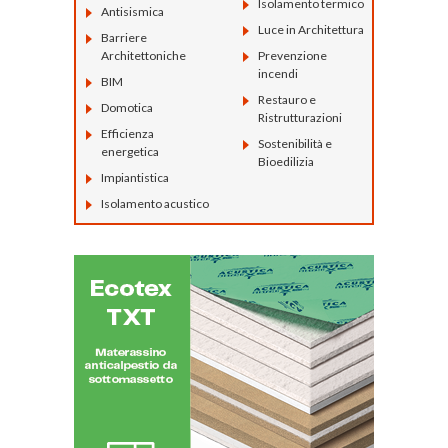
Isolamento termico
Antisismica
Luce in Architettura
Barriere
Architettoniche
Prevenzione
incendi
BIM
Restauro e
Domotica
Ristrutturazioni
Efficienza
Sostenibilità e
energetica
Bioedilizia
Impiantistica
Isolamento acustico