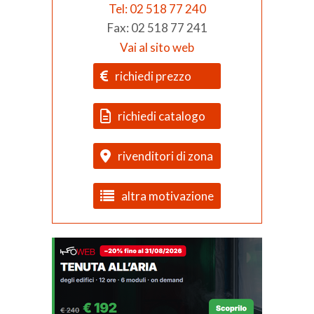
Tel: 02 518 77 240
Fax: 02 518 77 241
Vai al sito web
richiedi prezzo
richiedi catalogo
rivenditori di zona
altra motivazione