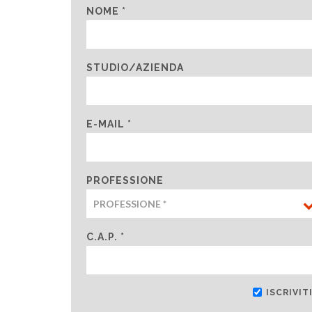
NOME *
STUDIO/AZIENDA
E-MAIL *
PROFESSIONE
C.A.P. *
ISCRIVI