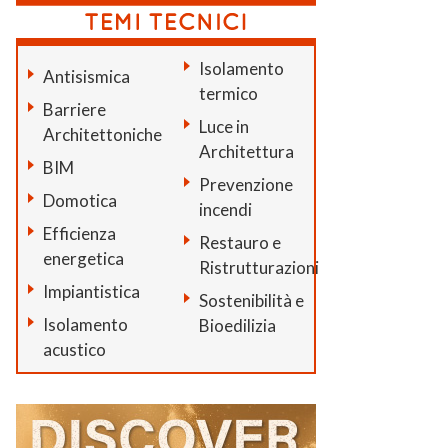
Isolamento
Antisismica
termico
Barriere
Luce in
Architettoniche
Architettura
BIM
Prevenzione
Domotica
incendi
Efficienza
Restauro e
energetica
Ristrutturazioni
Impiantistica
Sostenibilità e
Isolamento
Bioedilizia
acustico