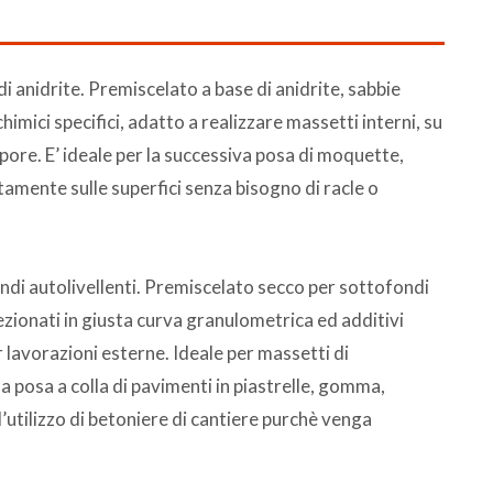
i anidrite. Premiscelato a base di anidrite, sabbie
imici specifici, adatto a realizzare massetti interni, su
apore. E’ ideale per la successiva posa di moquette,
ettamente sulle superfici senza bisogno di racle o
di autolivellenti. Premiscelato secco per sottofondi
lezionati in giusta curva granulometrica ed additivi
 lavorazioni esterne. Ideale per massetti di
 la posa a colla di pavimenti in piastrelle, gomma,
 l’utilizzo di betoniere di cantiere purchè venga