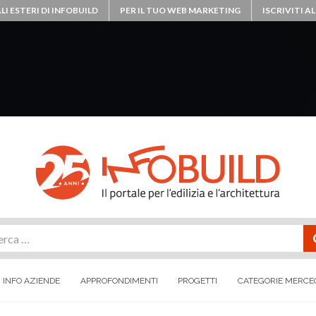
LI ESTERI DI INFOBUILD
PER IL TUO WEB MARKETING
ISCRIVITI 
rca
INFO AZIENDE
APPROFONDIMENTI
PROGETTI
CATEGORIE MERCE