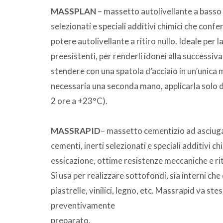
MASSPLAN
– massetto autolivellante a basso 
selezionati e speciali additivi chimici che conf
potere autolivellante a ritiro nullo. Ideale per l
preesistenti, per renderli idonei alla successiva
stendere con una spatola d’acciaio in un’unica
necessaria una seconda mano, applicarla solo d
2 ore a +23°C).
MASSRAPID
– massetto cementizio ad asciuga
cementi, inerti selezionati e speciali additivi 
essicazione, ottime resistenze meccaniche e rit
Si usa per realizzare sottofondi, sia interni che 
piastrelle, vinilici, legno, etc. Massrapid va ste
preventivamente
preparato.