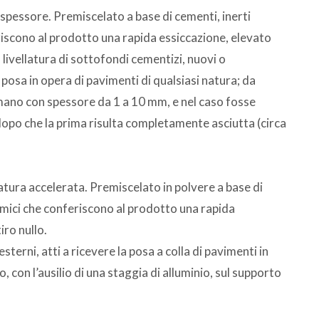
spessore. Premiscelato a base di cementi, inerti
eriscono al prodotto una rapida essiccazione, elevato
a livellatura di sottofondi cementizi, nuovi o
 posa in opera di pavimenti di qualsiasi natura; da
 mano con spessore da 1 a 10 mm, e nel caso fosse
opo che la prima risulta completamente asciutta (circa
tura accelerata. Premiscelato in polvere a base di
chimici che conferiscono al prodotto una rapida
iro nullo.
esterni, atti a ricevere la posa a colla di pavimenti in
so, con l’ausilio di una staggia di alluminio, sul supporto