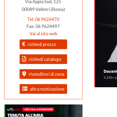
Via Appia Sud, 125
00049 Velletri (Roma)
Tel: 06 9626470
Fax: 06 9624497
Vai al sito web
richiedi prezzo
richiedi catalogo
rivenditori di zona
altra motivazione