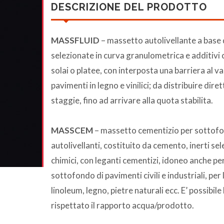
DESCRIZIONE DEL PRODOTTO
MASSFLUID
– massetto autolivellante a base d
selezionate in curva granulometrica e additivi ch
solai o platee, con interposta una barriera al v
pavimenti in legno e vinilici; da distribuire dir
staggie, fino ad arrivare alla quota stabilita.
MASSCEM
– massetto cementizio per sottofon
autolivellanti, costituito da cemento, inerti se
chimici, con leganti cementizi, idoneo anche per
sottofondo di pavimenti civili e industriali, per
linoleum, legno, pietre naturali ecc. E’ possibile
rispettato il rapporto acqua/prodotto.