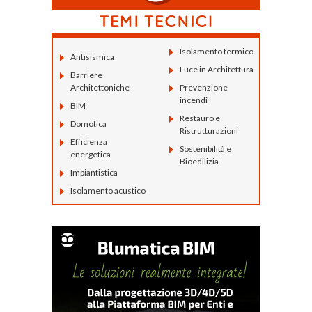
Isolamento termico
Antisismica
Luce in Architettura
Barriere
Architettoniche
Prevenzione
incendi
BIM
Restauro e
Domotica
Ristrutturazioni
Efficienza
Sostenibilità e
energetica
Bioedilizia
Impiantistica
Isolamento acustico