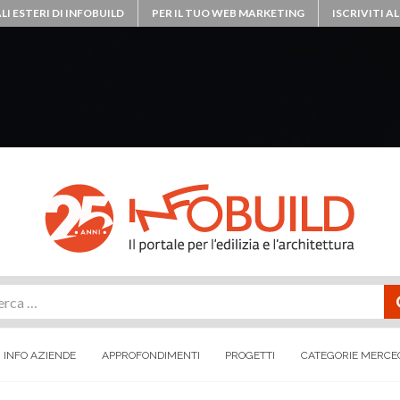
LI ESTERI DI INFOBUILD
PER IL TUO WEB MARKETING
ISCRIVITI 
rca
INFO AZIENDE
APPROFONDIMENTI
PROGETTI
CATEGORIE MERCE