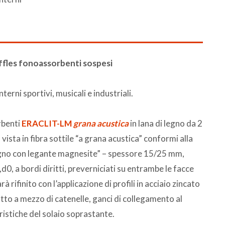
ffles fonoassorbenti sospesi
terni sportivi, musicali e industriali.
rbenti
ERACLIT-LM
grana acustica
in lana di legno da 2
ista in fibra sottile “a grana acustica” conformi alla
egno con legante magnesite” – spessore 15/25 mm,
0, a bordi diritti, preverniciati su entrambe le facce
à rifinito con l’applicazione di profili in acciaio zincato
itto a mezzo di catenelle, ganci di collegamento al
eristiche del solaio soprastante.