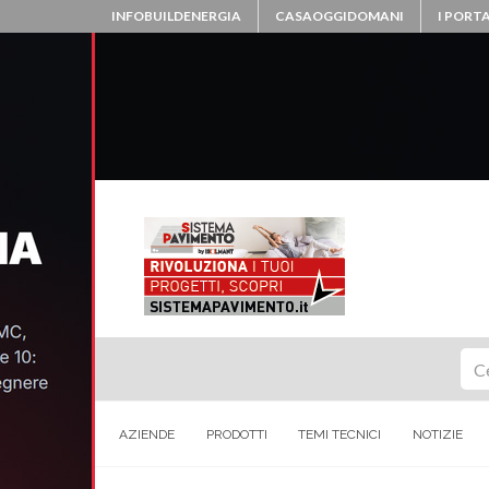
INFOBUILDENERGIA
CASAOGGIDOMANI
I PORTA
Ce
AZIENDE
PRODOTTI
TEMI TECNICI
NOTIZIE