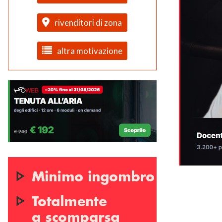
rivenditori di zona
altra motivazione