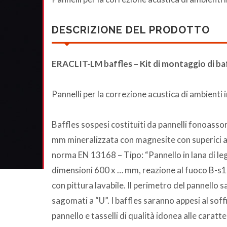
DESCRIZIONE DEL PRODOTTO
ERACLIT-LM baffles – Kit di montaggio di ba
Pannelli per la correzione acustica di ambienti in
Baffles sospesi costituiti da pannelli fonoasso
mm mineralizzata con magnesite con superici a v
norma EN 13168 – Tipo: “Pannello in lana di l
dimensioni 600 x … mm, reazione al fuoco B-s1,d
con pittura lavabile. Il perimetro del pannello sar
sagomati a “U”. I baffles saranno appesi al soff
pannello e tasselli di qualità idonea alle caratt