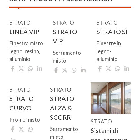
STRATO
STRATO
STRATO
LINEA VIP
STRATO
STRATO SÌ
VIP
Finestra misto
Finestre in
legno, resina,
legno-
Serramento
alluminio
alluminio
misto
STRATO
STRATO
STRATO
STRATO
CURVO
ALZA &
SCORRI
Profilo misto
STRATO
Serramento
Sistemi di
misto
oscuramento