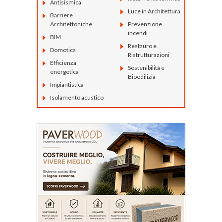
Antisismica
Luce in Architettura
Barriere
Architettoniche
Prevenzione
incendi
BIM
Restauro e
Domotica
Ristrutturazioni
Efficienza
Sostenibilità e
energetica
Bioedilizia
Impiantistica
Isolamento acustico