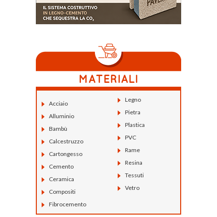
Legno
Acciaio
Pietra
Alluminio
Plastica
Bambù
PVC
Calcestruzzo
Rame
Cartongesso
Resina
Cemento
Tessuti
Ceramica
Vetro
Compositi
Fibrocemento