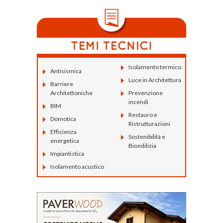
Isolamento termico
Antisismica
Luce in Architettura
Barriere
Architettoniche
Prevenzione
incendi
BIM
Restauro e
Domotica
Ristrutturazioni
Efficienza
Sostenibilità e
energetica
Bioedilizia
Impiantistica
Isolamento acustico