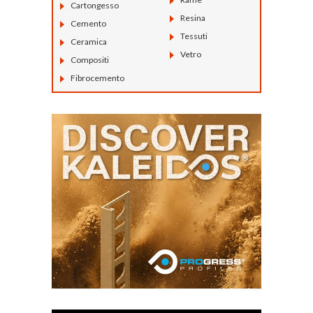
Cartongesso
Resina
Cemento
Tessuti
Ceramica
Vetro
Compositi
Fibrocemento