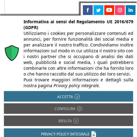
Informativa ai sensi del Regolamento UE 2016/679
(GDPR)
Utilizziamo i cookies per personalizzare contenuti ed
annunci, per fornire funzionalità dei social media e
per analizzare il nostro traffico. Condividiamo inoltre
informazioni sul modo in cui utilizza il nostro sito con
i nostri partner che si occupano di analisi dei dati
web, pubblicità e social media, i quali potrebbero
Chi siamo
Autori
Per la tua pubblicità
Iscriviti alla
combinarle con altre informazioni che ha fornito loro
newsletter
o che hanno raccolto dal suo utilizzo dei loro servizi.
Puoi trovare maggiori informazioni e dettagli sulla
nostra pagina
Privacy policy integrale.
ACCETTA
Infobuild è testata registrata presso il Tribunale di Milano al n° 63
CONFIGURA
dell’8/3/2013 - ISSN 2282-2267
© 2000-2026 Infoweb srl - P.IVA 13155920153 - Tutti i diritti
RIFIUTA
riservati |
Privacy
PRIVACY POLICY INTEGRALE