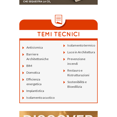
Isolamento termico
Antisismica
Luce in Architettura
Barriere
Architettoniche
Prevenzione
incendi
BIM
Restauro e
Domotica
Ristrutturazioni
Efficienza
Sostenibilità e
energetica
Bioedilizia
Impiantistica
Isolamento acustico