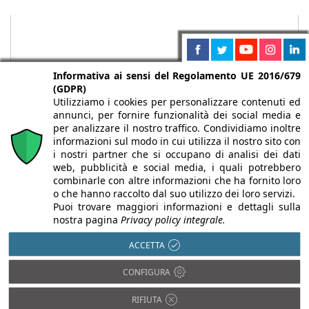
Informativa ai sensi del Regolamento UE 2016/679
(GDPR)
Utilizziamo i cookies per personalizzare contenuti ed
annunci, per fornire funzionalità dei social media e
per analizzare il nostro traffico. Condividiamo inoltre
informazioni sul modo in cui utilizza il nostro sito con
i nostri partner che si occupano di analisi dei dati
web, pubblicità e social media, i quali potrebbero
Chi siamo
Autori
Per la tua pubblicità
Iscriviti alla
combinarle con altre informazioni che ha fornito loro
newsletter
o che hanno raccolto dal suo utilizzo dei loro servizi.
Puoi trovare maggiori informazioni e dettagli sulla
nostra pagina
Privacy policy integrale.
ACCETTA
Infobuild è testata registrata presso il Tribunale di Milano al n° 63
CONFIGURA
dell’8/3/2013 - ISSN 2282-2267
© 2000-2026 Infoweb srl - P.IVA 13155920153 - Tutti i diritti
RIFIUTA