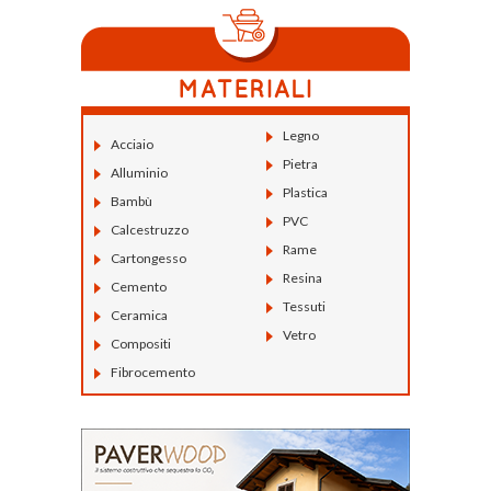
Legno
Acciaio
Pietra
Alluminio
Plastica
Bambù
PVC
Calcestruzzo
Rame
Cartongesso
Resina
Cemento
Tessuti
Ceramica
Vetro
Compositi
Fibrocemento