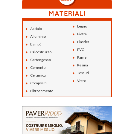
Legno
Acciaio
Pietra
Alluminio
Plastica
Bambù
PVC
Calcestruzzo
Rame
Cartongesso
Resina
Cemento
Tessuti
Ceramica
Vetro
Compositi
Fibrocemento