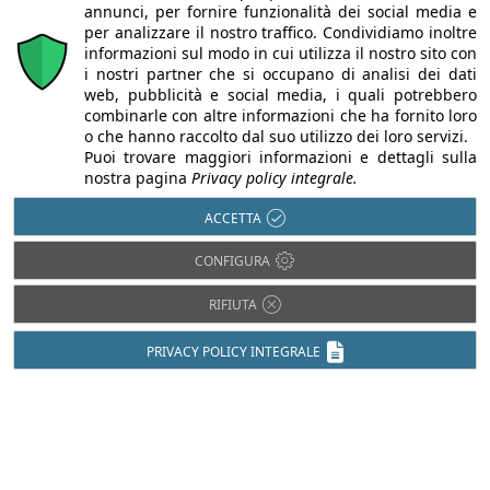
annunci, per fornire funzionalità dei social media e
per analizzare il nostro traffico. Condividiamo inoltre
informazioni sul modo in cui utilizza il nostro sito con
i nostri partner che si occupano di analisi dei dati
web, pubblicità e social media, i quali potrebbero
combinarle con altre informazioni che ha fornito loro
o che hanno raccolto dal suo utilizzo dei loro servizi.
Puoi trovare maggiori informazioni e dettagli sulla
nostra pagina
Privacy policy integrale.
ACCETTA
CONFIGURA
Chi siamo
Autori
Per la tua pubblicità
Iscriviti alla
newsletter
RIFIUTA
PRIVACY POLICY INTEGRALE
Infobuild è testata registrata presso il Tribunale di Milano al n° 63
dell’8/3/2013 - ISSN 2282-2267
© 2000-2026 Infoweb srl - P.IVA 13155920153 - Tutti i diritti