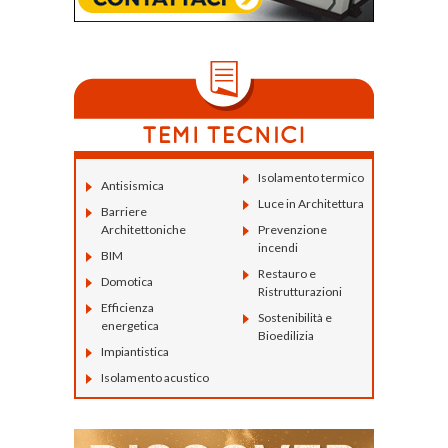
Isolamento termico
Antisismica
Luce in Architettura
Barriere
Architettoniche
Prevenzione
incendi
BIM
Restauro e
Domotica
Ristrutturazioni
Efficienza
Sostenibilità e
energetica
Bioedilizia
Impiantistica
Isolamento acustico