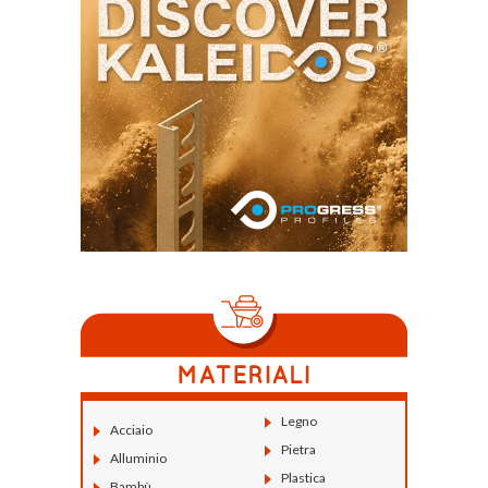
Legno
Acciaio
Pietra
Alluminio
Plastica
Bambù