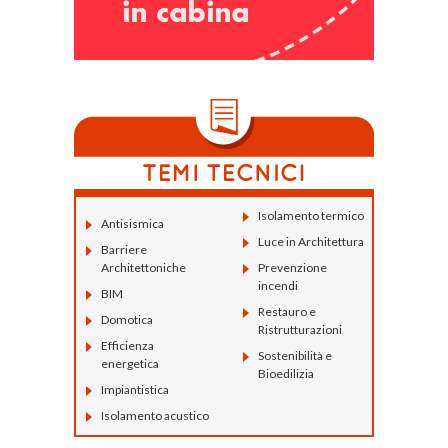
Isolamento termico
Antisismica
Luce in Architettura
Barriere
Architettoniche
Prevenzione
incendi
BIM
Restauro e
Domotica
Ristrutturazioni
Efficienza
Sostenibilità e
energetica
Bioedilizia
Impiantistica
Isolamento acustico