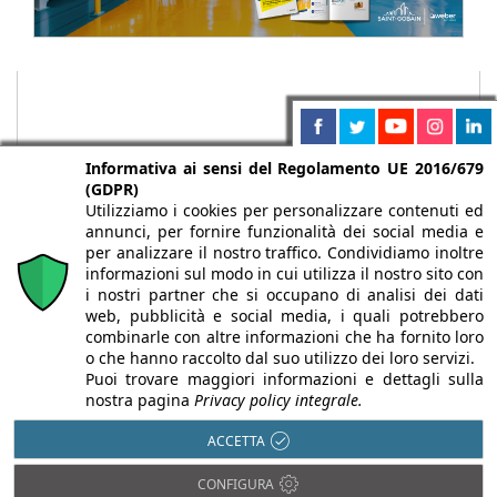
Informativa ai sensi del Regolamento UE 2016/679
(GDPR)
Utilizziamo i cookies per personalizzare contenuti ed
annunci, per fornire funzionalità dei social media e
per analizzare il nostro traffico. Condividiamo inoltre
informazioni sul modo in cui utilizza il nostro sito con
i nostri partner che si occupano di analisi dei dati
web, pubblicità e social media, i quali potrebbero
Chi siamo
Autori
Per la tua pubblicità
Iscriviti alla
combinarle con altre informazioni che ha fornito loro
newsletter
o che hanno raccolto dal suo utilizzo dei loro servizi.
Puoi trovare maggiori informazioni e dettagli sulla
nostra pagina
Privacy policy integrale.
ACCETTA
Infobuild è testata registrata presso il Tribunale di Milano al n° 63
CONFIGURA
dell’8/3/2013 - ISSN 2282-2267